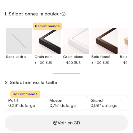
1. Sélectionnez la couleur
Recommandé
Sans cadre
Grain noir
Grain blanc
Bois foncé
Bois cla
+ 400 $US
+ 400 $US
+ 400 $US
+ 400 
2. Sélectionnez la taille
Recommandé
Petit
Moyen
Grand
0,39" de large
0,78" de large
0,98" de large
Voir en 3D