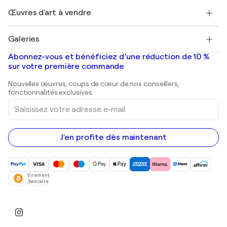
+33 1 76 44 06 42
Henri Matisse
Découvrez une sélection d'art original
Œuvres d'art à vendre
Marc Chagall
Pablo Picasso
Tableaux à vendre
Salvador Dalí
Galeries
Tableaux abstraits à vendre
Banksy
Peintures à l'huile
Mr. Brainwash
Galeries d'art en France
Abonnez-vous et bénéficiez d’une réduction de 10 %
Peintures de paysage
Shepard Fairey
Galeries d'art en Belgique
sur votre première commande
Estampes
Sculptures
Nouvelles œuvres, coups de cœur de nos conseillers,
Peintures acryliques
fonctionnalités exclusives.
Saisissez
votre
adresse
e-
mail
J'en profite dès maintenant
Virement
bancaire