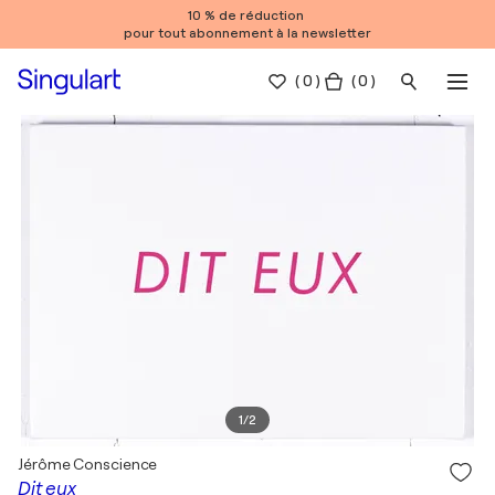
10 % de réduction
pour tout abonnement à la newsletter
(
0
)
( 0 )
1
/
2
Jérôme Conscience
Dit eux