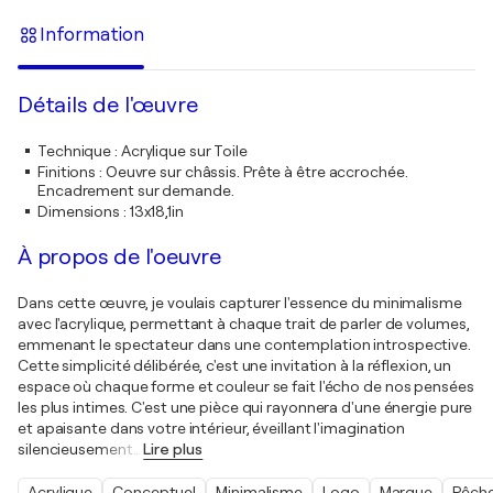
Information
Détails de l'œuvre
Technique
:
Acrylique sur Toile
Finitions
:
Oeuvre sur châssis. Prête à être accrochée.
Encadrement sur demande.
Dimensions
:
13x18,1in
À propos de l'oeuvre
Dans cette œuvre, je voulais capturer l'essence du minimalisme
avec l'acrylique, permettant à chaque trait de parler de volumes,
emmenant le spectateur dans une contemplation introspective.
Cette simplicité délibérée, c'est une invitation à la réflexion, un
espace où chaque forme et couleur se fait l'écho de nos pensées
les plus intimes. C'est une pièce qui rayonnera d'une énergie pure
et apaisante dans votre intérieur, éveillant l'imagination
silencieusement
…
Lire plus
Acrylique
Conceptuel
Minimalisme
Logo
Marque
Pêch