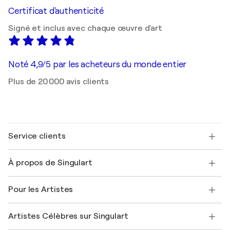
Certificat d'authenticité
Signé et inclus avec chaque œuvre d'art
Noté 4,9/5 par les acheteurs du monde entier
Plus de 20 000 avis clients
Service clients
Nous contacter
À propos de Singulart
Expédition
Politique de retour
A propos de nous
Témoignages de clients
Pour les Artistes
FAQ
Offrir une carte cadeau
Sociétés affiliées
Rejoignez notre programme commercial
Rejoindre Singulart en tant qu'artiste
Nos artistes
Mon compte
Artistes Célèbres sur Singulart
Se connecter en tant qu'Artiste
Magazine Singulart
Protection acheteur
Emplois