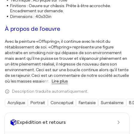
Technique
:
Acrylique sur Toile
Finitions
:
Oeuvre sur châssis. Prête à être accrochée.
Encadrement sur demande.
Dimensions
:
40x30in
À propos de l'oeuvre
Avec la peinture «Offspring», il continue avec le récit du
rétablissement de soi. «Offspring» représente une figure
abstraite en smoking noir qui dépasse de son environnement
mais avant qu'il ne puisse se trouver et s'épanouir pleinement en
un être pleinement réalisé, il régresse de nouveau dans son
environnement. Ceci est sur une boucle continue alors qu'il tente
de se rajeunir. Ceci est un commentaire de notre société actuelle
où les masses essaient
…
Lire plus
Description traduite automatiquement.
Acrylique
Portrait
Conceptuel
Fantaisie
Surréalisme
B.
Expédition et retours