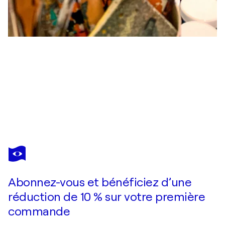
JACK
AVETISYAN
Vous avez adoré cette oeuvre mais elle est vendue ?
Offspring
Abonnez-vous et bénéficiez d’une
Je passe commande
réduction de 10 % sur votre première
commande