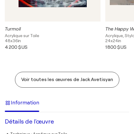
Turmoil
The Happy W
Acrylique sur Toile
Acrylique, Stylo
48x36in
24x24in
4 200 $US
1 800 $US
Voir toutes les œuvres de Jack Avetisyan
Information
Détails de l'œuvre