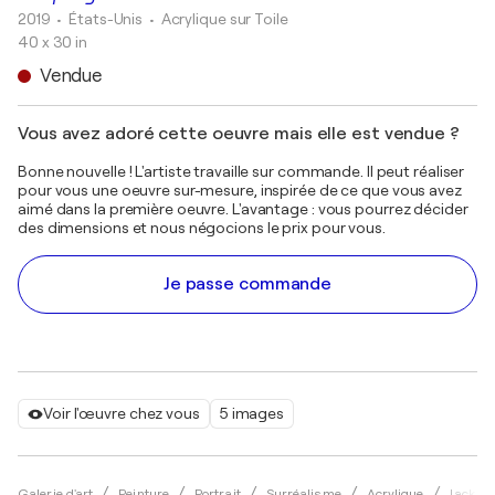
2019
• États-Unis
•
Acrylique sur Toile
40 x 30 in
Vendue
Vous avez adoré cette oeuvre mais elle est vendue ?
Bonne nouvelle ! L'artiste travaille sur commande. Il peut réaliser
pour vous une oeuvre sur-mesure, inspirée de ce que vous avez
aimé dans la première oeuvre. L'avantage : vous pourrez décider
des dimensions et nous négocions le prix pour vous.
Je passe commande
Voir l'œuvre chez vous
5 images
Galerie d'art
Peinture
Portrait
Surréalisme
Acrylique
Jack Av