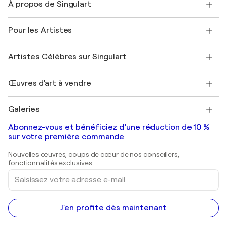
À propos de Singulart
Expédition
Politique de retour
A propos de nous
Témoignages de clients
Pour les Artistes
FAQ
Offrir une carte cadeau
Sociétés affiliées
Rejoignez notre programme commercial
Rejoindre Singulart en tant qu'artiste
Nos artistes
Mon compte
Artistes Célèbres sur Singulart
Se connecter en tant qu'Artiste
Magazine Singulart
Protection acheteur
Emplois
+33 1 76 44 06 42
Henri Matisse
Découvrez une sélection d'art original
Œuvres d'art à vendre
Marc Chagall
Pablo Picasso
Tableaux à vendre
Salvador Dalí
Galeries
Tableaux abstraits à vendre
Banksy
Peintures à l'huile
Mr. Brainwash
Galeries d'art en France
Abonnez-vous et bénéficiez d’une réduction de 10 %
Peintures de paysage
Shepard Fairey
Galeries d'art en Belgique
sur votre première commande
Estampes
Sculptures
Nouvelles œuvres, coups de cœur de nos conseillers,
Peintures acryliques
fonctionnalités exclusives.
Saisissez
votre
adresse
e-
mail
J'en profite dès maintenant