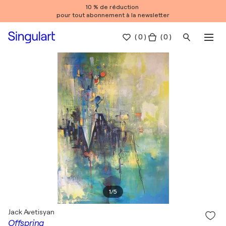
10 % de réduction
pour tout abonnement à la newsletter
(
0
)
( 0 )
1
/
5
Jack Avetisyan
Offspring