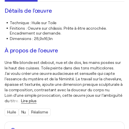
Détails de l'œuvre
Technique
:
Huile sur Toile
Finitions
:
Oeuvre sur châssis. Prête à être accrochée.
Encadrement sur demande.
Dimensions
:
28,9x16,1in
À propos de l'oeuvre
Une fille blonde est debout, nue et de dos, les mains posées sur
le haut des cuisses. Toile peinte dans des tons multicolores.
J'ai voulu créer une œuvre audacieuse et sensuelle qui capte
l’essence du mystère et de la féminité. Le travail sur la chevelure,
épaisse et texturée, ajoute une dimension presque sculpturale à
la composition, contrastant avec la douceur du corps nu.
Loin d’une simple provocation, cette œuvre joue sur l’ambiguïté
du titre
…
Lire plus
Huile
Nu
Réalisme