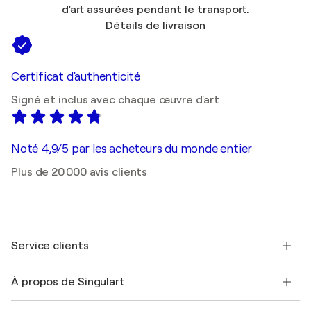
d'art assurées pendant le transport.
Détails de livraison
Certificat d'authenticité
Signé et inclus avec chaque œuvre d'art
Noté 4,9/5 par les acheteurs du monde entier
Plus de 20 000 avis clients
Service clients
Nous contacter
À propos de Singulart
Expédition
Politique de retour
A propos de nous
Témoignages de clients