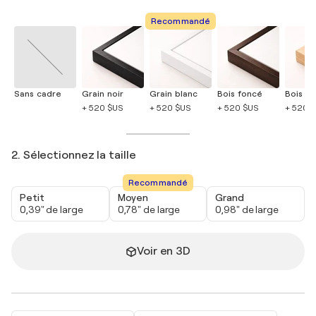
Recommandé
Sans cadre
Grain noir
Grain blanc
Bois foncé
Bois cla
+ 520 $US
+ 520 $US
+ 520 $US
+ 520 
2. Sélectionnez la taille
Recommandé
Petit
Moyen
Grand
0,39" de large
0,78" de large
0,98" de large
Voir en 3D