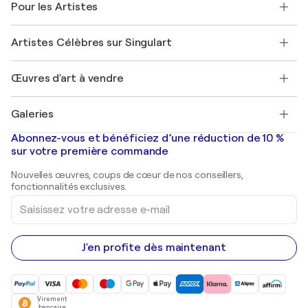
Pour les Artistes
FAQ
Offrir une carte cadeau
Sociétés affiliées
Rejoignez notre programme commercial
Rejoindre Singulart en tant qu'artiste
Nos artistes
Mon compte
Artistes Célèbres sur Singulart
Se connecter en tant qu'Artiste
Magazine Singulart
Protection acheteur
Emplois
+33 1 76 44 06 42
Henri Matisse
Découvrez une sélection d'art original
Œuvres d'art à vendre
Marc Chagall
Pablo Picasso
Tableaux à vendre
Salvador Dalí
Galeries
Tableaux abstraits à vendre
Banksy
Peintures à l'huile
Mr. Brainwash
Galeries d'art en France
Abonnez-vous et bénéficiez d’une réduction de 10 %
Peintures de paysage
Shepard Fairey
Galeries d'art en Belgique
sur votre première commande
Estampes
Sculptures
Nouvelles œuvres, coups de cœur de nos conseillers,
Peintures acryliques
fonctionnalités exclusives.
Saisissez
votre
adresse
e-
mail
J'en profite dès maintenant
Virement
bancaire