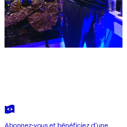
JASON LINCOLN JEFFERS
butterfly 22
6 290 $US
Faire une offre
Acquérir
Abonnez-vous et bénéficiez d’une