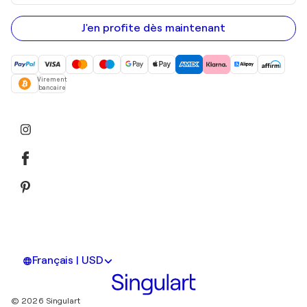
adresse
e-
mail
J'en profite dès maintenant
Virement
bancaire
Français | USD
© 2026 Singulart