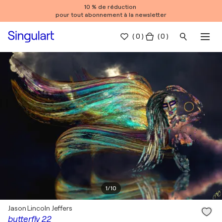
10 % de réduction
pour tout abonnement à la newsletter
(
0
)
( 0 )
1
/
10
Jason Lincoln Jeffers
butterfly 22