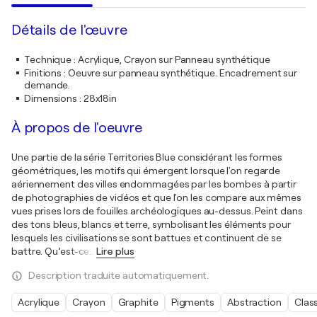
Détails de l'œuvre
Technique
:
Acrylique, Crayon sur Panneau synthétique
Finitions
:
Oeuvre sur panneau synthétique. Encadrement sur
demande.
Dimensions
:
28x18in
À propos de l'oeuvre
Une partie de la série Territories Blue considérant les formes
géométriques, les motifs qui émergent lorsque l'on regarde
aériennement des villes endommagées par les bombes à partir
de photographies de vidéos et que l'on les compare aux mêmes
vues prises lors de fouilles archéologiques au-dessus. Peint dans
des tons bleus, blancs et terre, symbolisant les éléments pour
lesquels les civilisations se sont battues et continuent de se
battre. Qu’est-ce
…
Lire plus
Description traduite automatiquement.
Acrylique
Crayon
Graphite
Pigments
Abstraction
Clas