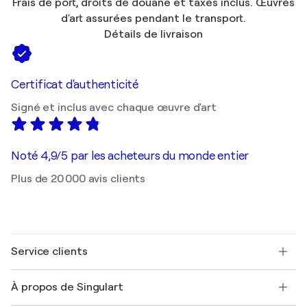
Frais de port, droits de douane et taxes inclus. Œuvres
d'art assurées pendant le transport.
Détails de livraison
Certificat d'authenticité
Signé et inclus avec chaque œuvre d'art
Noté 4,9/5 par les acheteurs du monde entier
Plus de 20 000 avis clients
Service clients
Nous contacter
À propos de Singulart
Expédition
Politique de retour