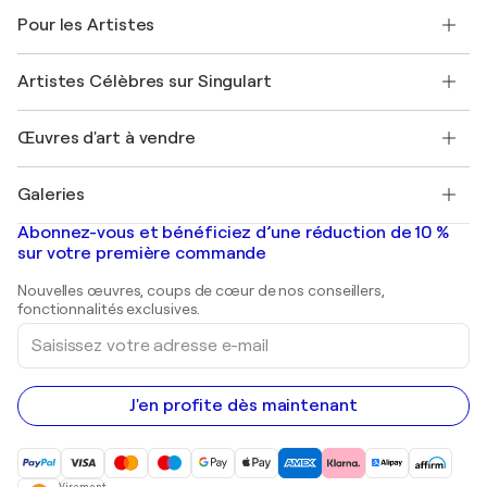
A propos de nous
Témoignages de clients
Pour les Artistes
FAQ
Offrir une carte cadeau
Sociétés affiliées
Rejoignez notre programme commercial
Rejoindre Singulart en tant qu'artiste
Nos artistes
Mon compte
Artistes Célèbres sur Singulart
Se connecter en tant qu'Artiste
Magazine Singulart
Protection acheteur
Emplois
+33 1 76 44 06 42
Henri Matisse
Découvrez une sélection d'art original
Œuvres d'art à vendre
Marc Chagall
Pablo Picasso
Tableaux à vendre
Salvador Dalí
Galeries
Tableaux abstraits à vendre
Banksy
Peintures à l'huile
Mr. Brainwash
Galeries d'art en France
Abonnez-vous et bénéficiez d’une réduction de 10 %
Peintures de paysage
Shepard Fairey
Galeries d'art en Belgique
sur votre première commande
Estampes
Sculptures
Nouvelles œuvres, coups de cœur de nos conseillers,
Peintures acryliques
fonctionnalités exclusives.
Saisissez
votre
adresse
e-
mail
J'en profite dès maintenant
Virement