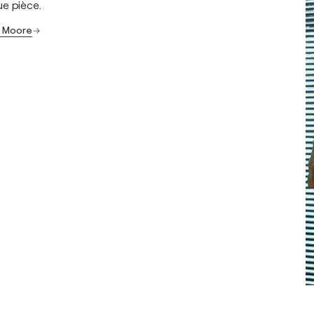
e pièce.
o Moore