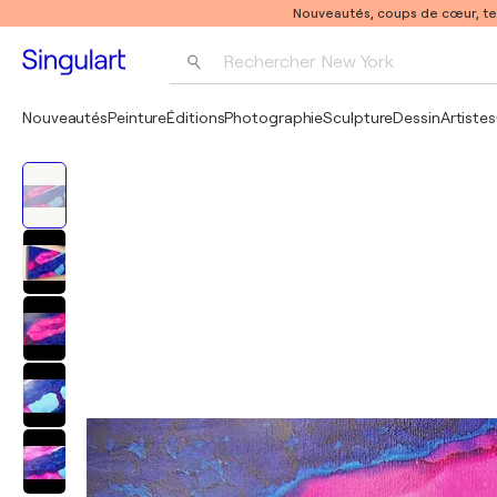
Nouveautés, coups de cœur, t
Rechercher 
New York
Photographie
Nouveautés
Peinture
Éditions
Photographie
Sculpture
Dessin
Artistes
Pop Art
Pablo Picasso