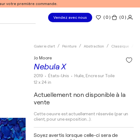
% sur votre première commande.
(
0
)
( 0 )
Vendez avec nous
Galerie d'art
Peinture
Abstraction
Classique
Hu
Jo Moore
Nebula X
2019
• États-Unis
•
Huile, Encre sur Toile
12 x 24 in
Actuellement non disponible à la
vente
Cette oeuvre est actuellement réservée (par un
client, pour une exposition...).
Soyez avertis lorsque celle-ci sera de