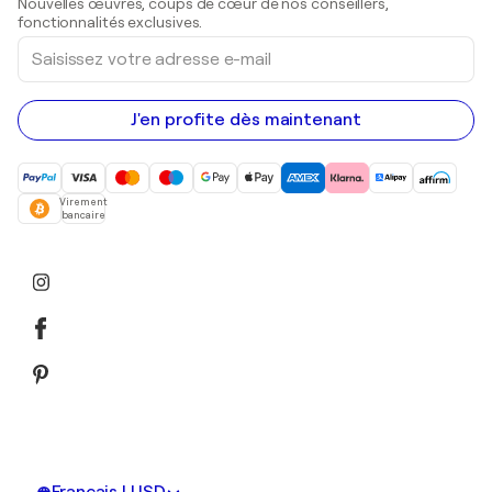
Nouvelles œuvres, coups de cœur de nos conseillers,
Peintures acryliques
fonctionnalités exclusives.
Saisissez
votre
adresse
e-
mail
J'en profite dès maintenant
Virement
bancaire