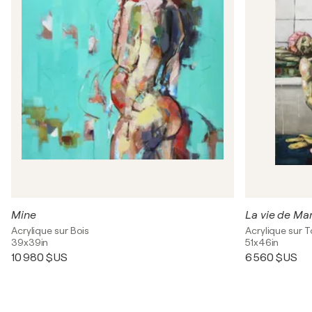
Mine
La vie de Ma
Acrylique sur Bois
Acrylique sur T
39x39in
51x46in
10 980 $US
6 560 $US