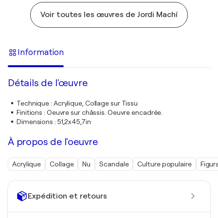
Voir toutes les œuvres de Jordi Machí
Information
Détails de l'œuvre
Technique
:
Acrylique, Collage sur Tissu
Finitions
:
Oeuvre sur châssis. Oeuvre encadrée.
Dimensions
:
51,2x45,7in
À propos de l'oeuvre
Acrylique
Collage
Nu
Scandale
Culture populaire
Figura
Expédition et retours