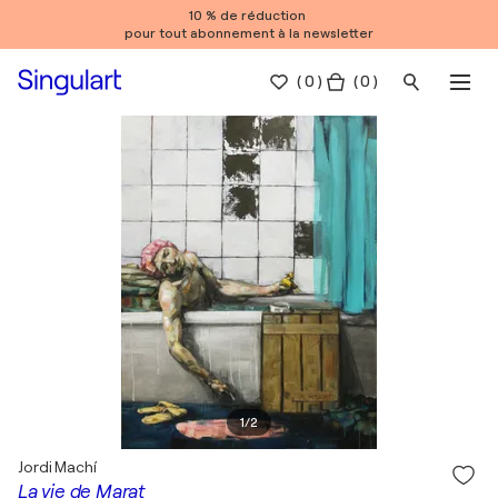
10 % de réduction
pour tout abonnement à la newsletter
(
0
)
( 0 )
1
/
2
Jordi Machí
La vie de Marat