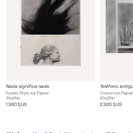
Nada significa nada.
Teléfono antiguo
Fusain, Stylo sur Papier
Crayon sur Papie
31x24in
20x28in
1 360 $US
2 300 $US