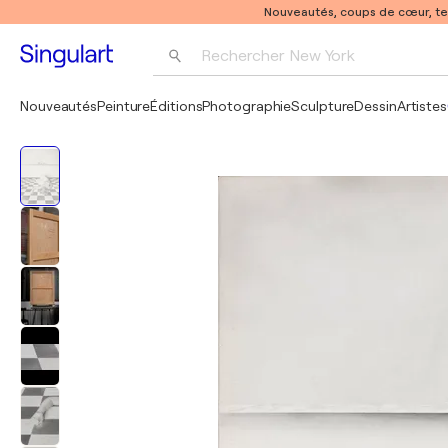
Nouveautés, coups de cœur, t
Rechercher 
New York
Photographie
Nouveautés
Peinture
Éditions
Photographie
Sculpture
Dessin
Artistes
Pop Art
Pablo Picasso