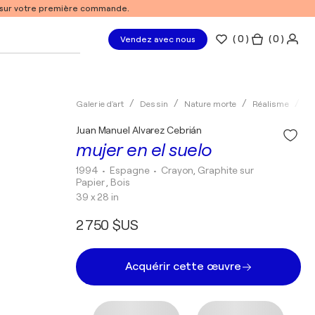
% sur votre première commande.
(
0
)
( 0 )
Vendez avec nous
Galerie d'art
Dessin
Nature morte
Réalisme
Cr
Juan Manuel Alvarez Cebrián
mujer en el suelo
1994
• Espagne
•
Crayon, Graphite sur
Papier , Bois
39 x 28 in
2 750 $US
Acquérir cette œuvre