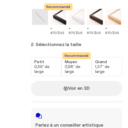
Recommandé
+
+
+
+
+
670 $US
670 $US
670 $US
670 $US
67
2. Sélectionnez la taille
Recommandé
Petit
Moyen
Grand
0,59" de
0,98" de
1,37" de
large
large
large
Voir en 3D
Parlez à un conseiller artistique