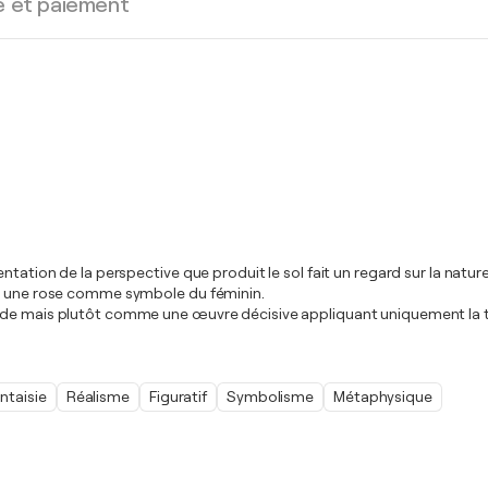
e et paiement
entation de la perspective que produit le sol fait un regard sur la nat
et une rose comme symbole du féminin.
étude mais plutôt comme une œuvre décisive appliquant uniquement la
ntaisie
Réalisme
Figuratif
Symbolisme
Métaphysique