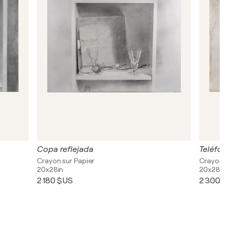
Copa reflejada
Teléfono
Crayon sur Papier
Crayon su
20x28in
20x28in
2 180 $US
2 300 $