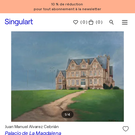
10 % de réduction
pour tout abonnement à la newsletter
(
0
)
( 0 )
1
/
4
Juan Manuel Alvarez Cebrián
Palacio de La Magdalena