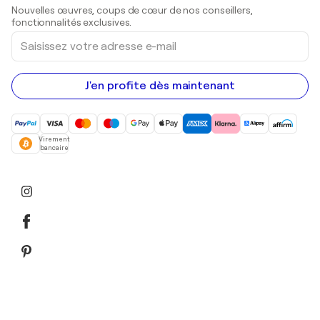
Sculptures
Nouvelles œuvres, coups de cœur de nos conseillers,
Peintures acryliques
fonctionnalités exclusives.
Saisissez
votre
adresse
e-
mail
J'en profite dès maintenant
Virement
bancaire