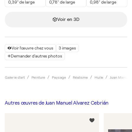
0,39" de large
0,78" de large
0,98" de large
Voir en 3D
Voir l'œuvre chez vous
3 images
Demander d'autres photos
Galerie d'art
Peinture
Paysage
Réalisme
Huile
Juan Manuel 
Autres œuvres de
Juan Manuel Alvarez Cebrián