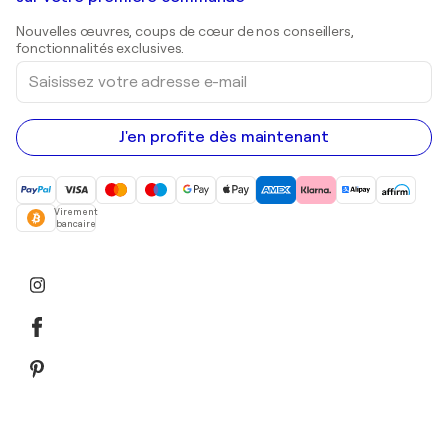
Estampes
Sculptures
Nouvelles œuvres, coups de cœur de nos conseillers,
Peintures acryliques
fonctionnalités exclusives.
Saisissez
votre
adresse
e-
mail
J'en profite dès maintenant
Virement
bancaire