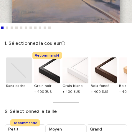
1. Sélectionnez la couleur
Recommandé
Sans cadre
Grain noir
Grain blanc
Bois foncé
Bois cla
+ 400 $US
+ 400 $US
+ 400 $US
+ 400 
2. Sélectionnez la taille
Recommandé
Petit
Moyen
Grand