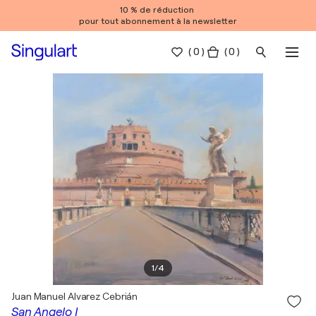
10 % de réduction
pour tout abonnement à la newsletter
(
0
)
( 0 )
1
/
4
Juan Manuel Alvarez Cebrián
San Angelo I