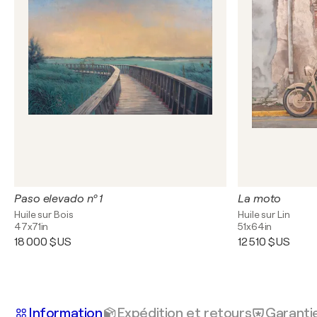
Paso elevado nº 1
La moto
Huile sur Bois
Huile sur Lin
47x71in
51x64in
18 000 $US
12 510 $US
Information
Expédition et retours
Garanti