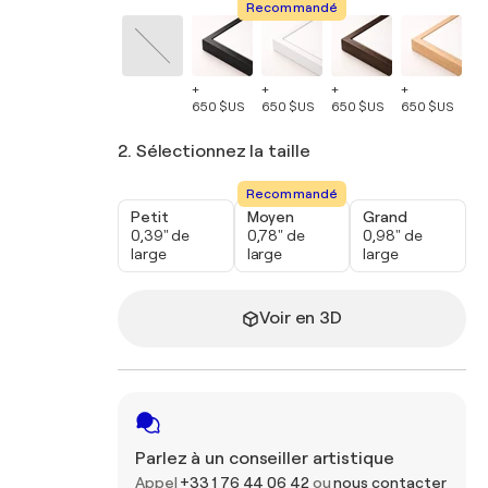
Recommandé
+
+
+
+
+
650 $US
650 $US
650 $US
650 $US
65
2. Sélectionnez la taille
Recommandé
Petit
Moyen
Grand
0,39" de
0,78" de
0,98" de
large
large
large
Voir en 3D
Parlez à un conseiller artistique
Appel
+33 1 76 44 06 42
ou
nous contacter