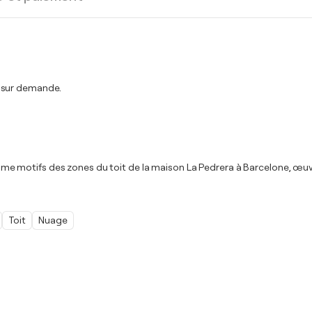
t sur demande.
 comme motifs des zones du toit de la maison La Pedrera à Barcelone, œu
Toit
Nuage