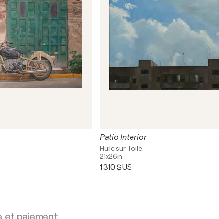
Patio Interior
Huile sur Toile
21x26in
1 310 $US
e et paiement