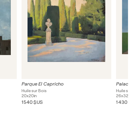
Parque El Capricho
Palacio
Huile sur Bois
Huile sur 
20x20in
26x32in
1 540 $US
1 430 $