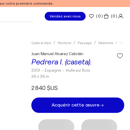
% sur votre première commande.
(
0
)
( 0 )
Vendez avec nous
Galerie d'art
Peinture
Paysage
Réalisme
Huile
Juan Manuel Alvarez Cebrián
Pedrera I. (caseta).
2001
• Espagne
•
Huile sur Bois
26 x 36 in
2 840 $US
Acquérir cette œuvre