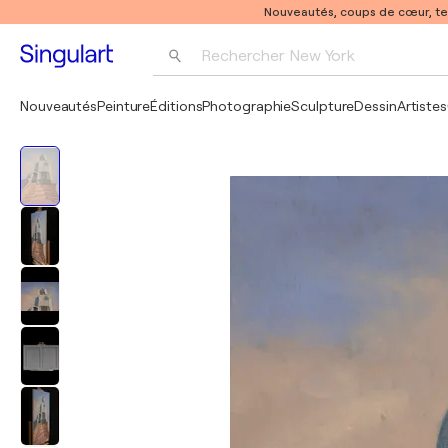
Nouveautés, coups de cœur, t
Rechercher 
New York
Photographie
Nouveautés
Peinture
Éditions
Photographie
Sculpture
Dessin
Artistes
Pop Art
Pablo Picasso