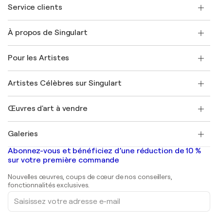
Service clients
Nous contacter
À propos de Singulart
Expédition
Politique de retour
A propos de nous
Témoignages de clients
Pour les Artistes
FAQ
Offrir une carte cadeau
Sociétés affiliées
Rejoignez notre programme commercial
Rejoindre Singulart en tant qu'artiste
Nos artistes
Mon compte
Artistes Célèbres sur Singulart
Se connecter en tant qu'Artiste
Magazine Singulart
Protection acheteur
Emplois
+33 1 76 44 06 42
Henri Matisse
Découvrez une sélection d'art original
Œuvres d'art à vendre
Marc Chagall
Pablo Picasso
Tableaux à vendre
Salvador Dalí
Galeries
Tableaux abstraits à vendre
Banksy
Peintures à l'huile
Mr. Brainwash
Galeries d'art en France
Abonnez-vous et bénéficiez d’une réduction de 10 %
Peintures de paysage
Shepard Fairey
Galeries d'art en Belgique
sur votre première commande
Estampes
Sculptures
Nouvelles œuvres, coups de cœur de nos conseillers,
Peintures acryliques
fonctionnalités exclusives.
Saisissez
votre
adresse