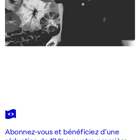
KARIS KIM
pine tree4
7 810 $US
Faire une offre
Acquérir
Abonnez-vous et bénéficiez d’une