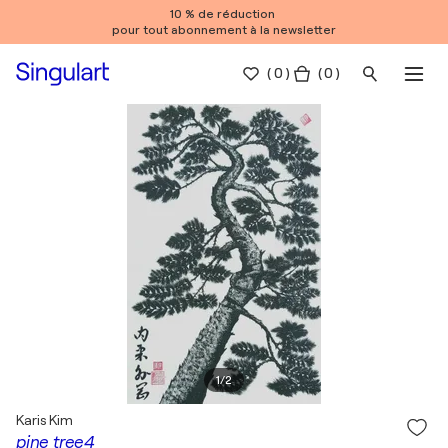
10 % de réduction
pour tout abonnement à la newsletter
(
0
)
( 0 )
1
/
2
Karis Kim
pine tree4