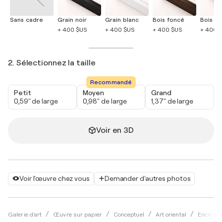
Sans cadre
Grain noir
Grain blanc
Bois foncé
Bois cla
+ 400 $US
+ 400 $US
+ 400 $US
+ 400 
2. Sélectionnez la taille
Recommandé
Petit
Moyen
Grand
0,59" de large
0,98" de large
1,37" de large
Voir en 3D
Voir l'œuvre chez vous
Demander d'autres photos
Galerie d'art
Œuvre sur papier
Conceptuel
Art oriental
Encre