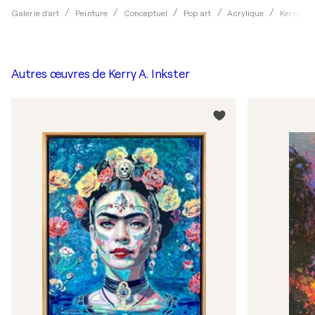
Galerie d'art
Peinture
Conceptuel
Pop art
Acrylique
Kerry A. 
Autres œuvres de
Kerry A. Inkster