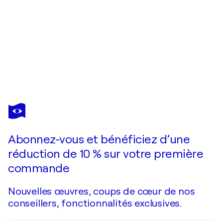
KERRY
A.
INKSTER
Vous avez adoré cette oeuvre mais elle est vendue ?
Rise to a longer course more bright and brave - Extra Large
Abonnez-vous et bénéficiez d’une
Je passe commande
réduction de 10 % sur votre première
commande
Nouvelles œuvres, coups de cœur de nos
conseillers, fonctionnalités exclusives.