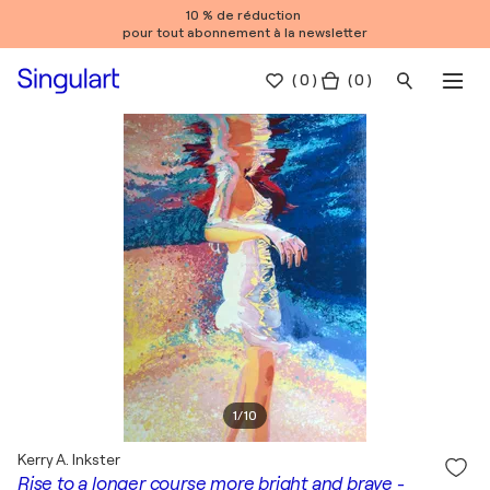
10 % de réduction
pour tout abonnement à la newsletter
(
0
)
( 0 )
1
/
10
Kerry A. Inkster
Rise to a longer course more bright and brave -