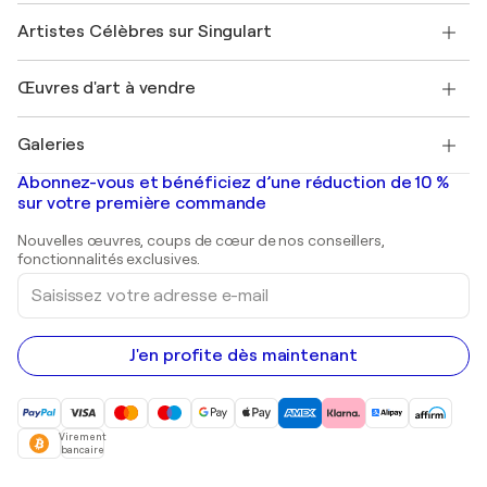
Rejoignez notre programme commercial
Rejoindre Singulart en tant qu'artiste
Nos artistes
Mon compte
Artistes Célèbres sur Singulart
Se connecter en tant qu'Artiste
Magazine Singulart
Protection acheteur
Emplois
+33 1 76 44 06 42
Henri Matisse
Découvrez une sélection d'art original
Œuvres d'art à vendre
Marc Chagall
Pablo Picasso
Tableaux à vendre
Salvador Dalí
Galeries
Tableaux abstraits à vendre
Banksy
Peintures à l'huile
Mr. Brainwash
Galeries d'art en France
Abonnez-vous et bénéficiez d’une réduction de 10 %
Peintures de paysage
Shepard Fairey
Galeries d'art en Belgique
sur votre première commande
Estampes
Sculptures
Nouvelles œuvres, coups de cœur de nos conseillers,
Peintures acryliques
fonctionnalités exclusives.
Saisissez
votre
adresse
e-
mail
J'en profite dès maintenant
Virement
bancaire