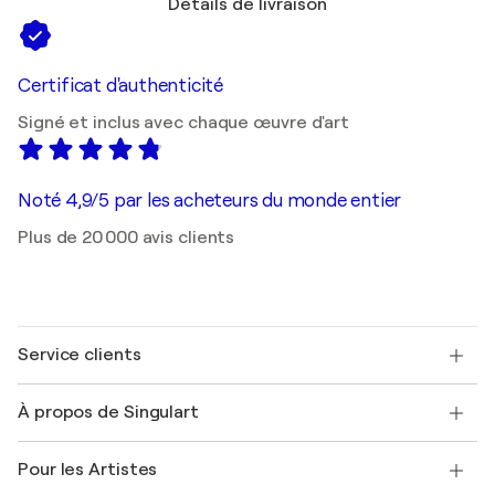
Détails de livraison
Certificat d'authenticité
Signé et inclus avec chaque œuvre d'art
Noté 4,9/5 par les acheteurs du monde entier
Plus de 20 000 avis clients
Service clients
Nous contacter
À propos de Singulart
Expédition
Politique de retour
A propos de nous
Témoignages de clients
Pour les Artistes
FAQ
Offrir une carte cadeau
Sociétés affiliées