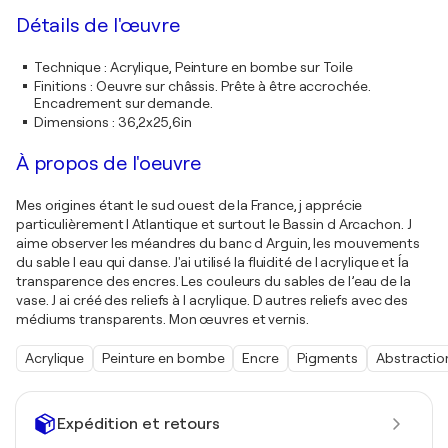
Détails de l'œuvre
Technique
:
Acrylique, Peinture en bombe sur Toile
Finitions
:
Oeuvre sur châssis. Prête à être accrochée.
Encadrement sur demande.
Dimensions
:
36,2x25,6in
À propos de l'oeuvre
Mes origines étant le sud ouest de la France, j apprécie
particulièrement l Atlantique et surtout le Bassin d Arcachon. J
aime observer les méandres du banc d Arguin, les mouvements
du sable l eau qui danse. J'ai utilisé la fluidité de l acrylique et ĺa
transparence des encres. Les couleurs du sables de l’eau de la
vase. J ai créé des reliefs à l acrylique. D autres reliefs avec des
médiums transparents. Mon œuvres et vernis.
Acrylique
Peinture en bombe
Encre
Pigments
Abstractio
Expédition et retours