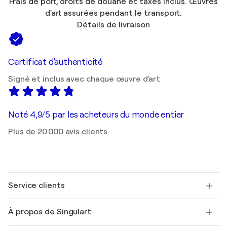
Frais de port, droits de douane et taxes inclus. Œuvres
d'art assurées pendant le transport.
Détails de livraison
Certificat d'authenticité
Signé et inclus avec chaque œuvre d'art
Noté 4,9/5 par les acheteurs du monde entier
Plus de 20 000 avis clients
Service clients
Nous contacter
À propos de Singulart
Expédition
Politique de retour