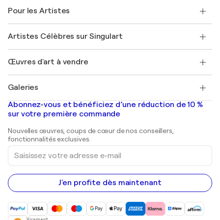
A propos de nous
Témoignages de clients
Pour les Artistes
FAQ
Offrir une carte cadeau
Sociétés affiliées
Rejoignez notre programme commercial
Rejoindre Singulart en tant qu'artiste
Nos artistes
Mon compte
Artistes Célèbres sur Singulart
Se connecter en tant qu'Artiste
Magazine Singulart
Protection acheteur
Emplois
+33 1 76 44 06 42
Henri Matisse
Découvrez une sélection d'art original
Œuvres d'art à vendre
Marc Chagall
Pablo Picasso
Tableaux à vendre
Salvador Dalí
Galeries
Tableaux abstraits à vendre
Banksy
Peintures à l'huile
Mr. Brainwash
Galeries d'art en France
Abonnez-vous et bénéficiez d’une réduction de 10 %
Peintures de paysage
Shepard Fairey
Galeries d'art en Belgique
sur votre première commande
Estampes
Sculptures
Nouvelles œuvres, coups de cœur de nos conseillers,
Peintures acryliques
fonctionnalités exclusives.
Saisissez
votre
adresse
e-
mail
J'en profite dès maintenant
Virement