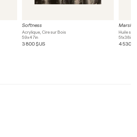
Softness
Marshla
Acrylique, Cire sur Bois
Huile sur 
59x47in
51x38in
3 800 $US
4 530 $