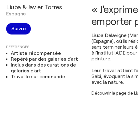
Liuba & Javier Torres
« J'exprime
Espagne
emporter pa
Suivre
Liuba Delavigne (Mar
(Espagne), où ils rési
sans terminer leurs é
RÉFÉRENCES
à l'institut IADE pou
Artiste récompensée
peinture.
Repéré par des galeries d'art
Inclus dans des curations de
Leur travail atteint 
galeries d'art
Sabi, évoquant la simp
Travaille sur commande
avec la nature.
Découvrir la page de Li