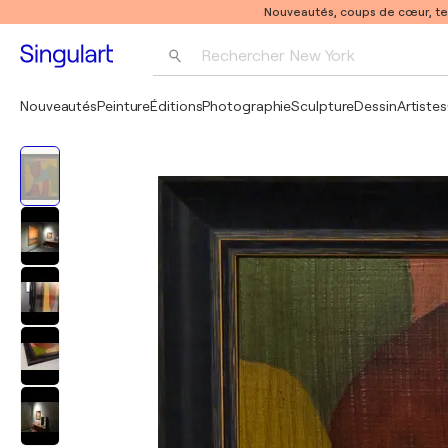
Nouveautés, coups de cœur, t
Rechercher 
New York
Photographie
Nouveautés
Peinture
Éditions
Photographie
Sculpture
Dessin
Artistes
Pop Art
Pablo Picasso