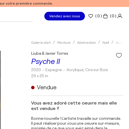
% sur votre première commande.
(
0
)
( 0 )
Vendez avec nous
Galerie d'art
Peinture
Abstraction
Naïf
Acryliq
Liuba & Javier Torres
Psyche II
2020
• Espagne
•
Acrylique, Cire sur Bois
29 x 25 in
Vendue
Vous avez adoré cette oeuvre mais elle
est vendue ?
Bonne nouvelle ! L'artiste travaille sur commande.
Il peut réaliser pour vous une oeuvre sur-mesure,
inspirée de ce que vous avez aimé dans la