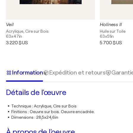
Veil
Holiness II
Acrylique, Cire sur Bois
Huile sur Toile
63x47in
63x51in
3 220 $US
5 700 $US
Information
Expédition et retours
Garanti
Détails de l'œuvre
Technique
:
Acrylique, Cire sur Bois
Finitions
:
Oeuvre sur bois. Oeuvre encadrée.
Dimensions
:
28,5x24,6in
À propos de l'oeuvre