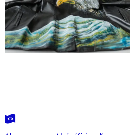
MANUELA EIBENSTEINER
deep pink
3 020 $US
Faire une offre
Acquérir