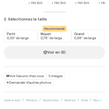
+ 780 $US
+ 780 $US
+ 780 $US
+ 780 
2. Sélectionnez la taille
Recommandé
Petit
Moyen
Grand
0,39" de large
0,78" de large
0,98" de large
Voir en 3D
Voir l'œuvre chez vous
3 images
Demander d'autres photos
Galerie d'art
Peinture
Abstraction
Abstrait
Huile
Manuela Ei