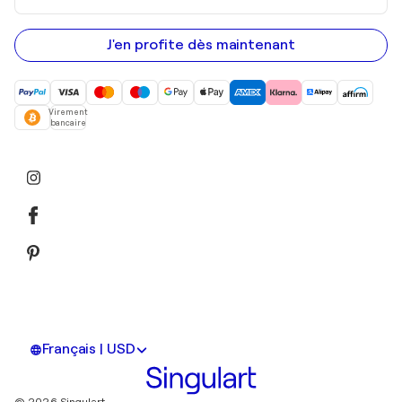
adresse
e-
mail
J'en profite dès maintenant
Virement
bancaire
Français | USD