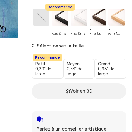
Recommandé
+
+
+
+
+
530 $US
530 $US
530 $US
530 $US
53
2. Sélectionnez la taille
Recommandé
Petit
Moyen
Grand
0,39" de
0,78" de
0,98" de
large
large
large
Voir en 3D
Parlez à un conseiller artistique