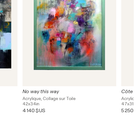
No way this way
Côte d ´
Acrylique, Collage sur Toile
Acrylique
42x34in
47x31in
4 140 $US
5 250 $