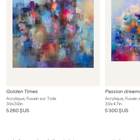
Golden Times
Passion dream
Acrylique, Fusain sur Toile
Acrylique, Fusain 
39x39in
39x47in
5 260 $US
5 300 $US