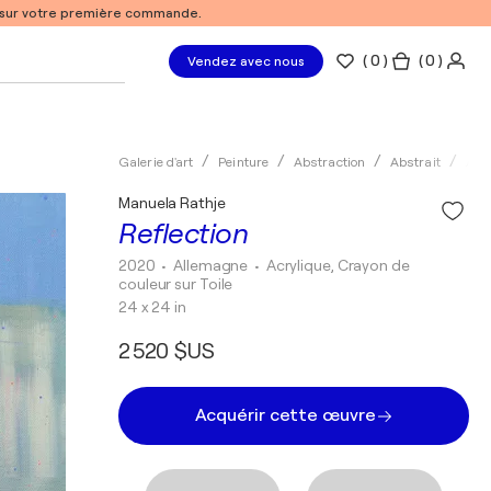
% sur votre première commande.
(
0
)
( 0 )
Vendez avec nous
Galerie d'art
Peinture
Abstraction
Abstrait
Acry
Manuela Rathje
Reflection
2020
• Allemagne
•
Acrylique, Crayon de
couleur sur Toile
24 x 24 in
2 520 $US
Acquérir cette œuvre