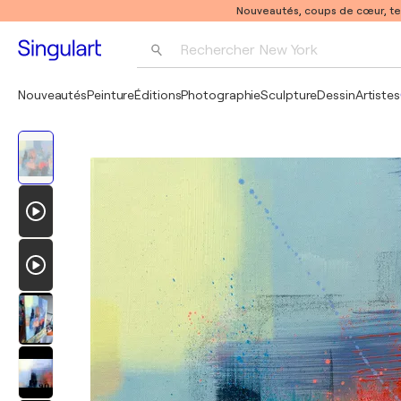
Nouveautés, coups de cœur, t
Rechercher 
New York
Photographie
Nouveautés
Peinture
Éditions
Photographie
Sculpture
Dessin
Artistes
Pop Art
Pablo Picasso