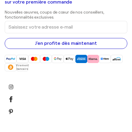
Galeries d'art en Belgique
sur votre première commande
Estampes
Sculptures
Nouvelles œuvres, coups de cœur de nos conseillers,
Peintures acryliques
fonctionnalités exclusives.
Saisissez
votre
adresse
e-
mail
J'en profite dès maintenant
Virement
bancaire