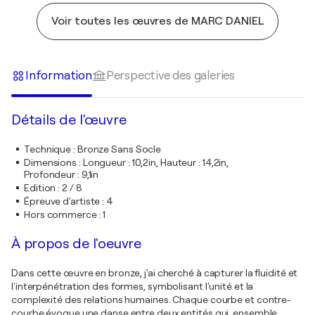
Voir toutes les œuvres de MARC DANIEL
Information
Perspective des galeries
Détails de l'œuvre
Technique
:
Bronze Sans Socle
Dimensions
:
Longueur : 10,2in, Hauteur : 14,2in,
Profondeur : 9,1in
Edition
:
2 / 8
Épreuve d'artiste
:
4
Hors commerce
:
1
À propos de l'oeuvre
Dans cette œuvre en bronze, j'ai cherché à capturer la fluidité et
l'interpénétration des formes, symbolisant l'unité et la
complexité des relations humaines. Chaque courbe et contre-
courbe évoque une danse entre deux entités qui, ensemble,