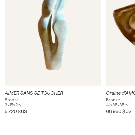
AIMER SANS SE TOUCHER
Graine d'A
Bronze
Bronze
3x15x2in
41x35x35in
5 720 $US
68 950 $US