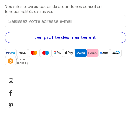
Sculptures
Nouvelles œuvres, coups de cœur de nos conseillers,
Peintures acryliques
fonctionnalités exclusives.
Saisissez
votre
adresse
e-
mail
J'en profite dès maintenant
Virement
bancaire