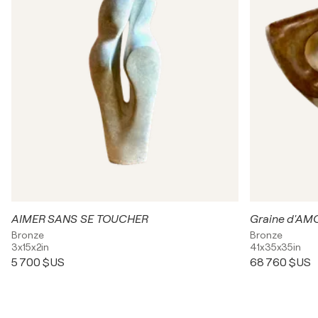
AIMER SANS SE TOUCHER
Graine d'A
Bronze
Bronze
3x15x2in
41x35x35in
5 700 $US
68 760 $US