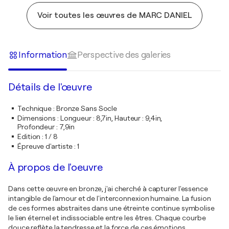
Voir toutes les œuvres de MARC DANIEL
Information
Perspective des galeries
Détails de l'œuvre
Technique
:
Bronze Sans Socle
Dimensions
:
Longueur : 8,7in, Hauteur : 9,4in,
Profondeur : 7,9in
Edition
:
1 / 8
Épreuve d'artiste
:
1
À propos de l'oeuvre
Dans cette œuvre en bronze, j'ai cherché à capturer l'essence
intangible de l'amour et de l'interconnexion humaine. La fusion
de ces formes abstraites dans une étreinte continue symbolise
le lien éternel et indissociable entre les êtres. Chaque courbe
douce reflète la tendresse et la force de ces émotions