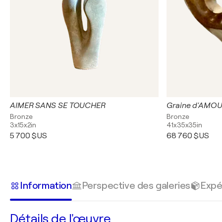
AIMER SANS SE TOUCHER
Graine d'AMO
Bronze
Bronze
3x15x2in
41x35x35in
5 700 $US
68 760 $US
Information
Perspective des galeries
Expé
Détails de l'œuvre