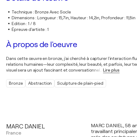
Technique
:
Bronze Avec Socle
Dimensions
:
Longueur : 15,7in, Hauteur : 14,2in, Profondeur : 11,8in
Edition
:
1 / 8
Épreuve d'artiste
:
1
À propos de l'oeuvre
Dans cette œuvre en bronze, j'ai cherché à capturer l'interaction fl
relations humaines—leur complexité, leur beauté, et parfois, leur t
visuel sera un ajout fascinant et conversationnel
…
Lire plus
Bronze
Abstraction
Sculpture de plain-pied
MARC DANIEL
MARC DANIEL, 58 ans,
travaillant principale
France