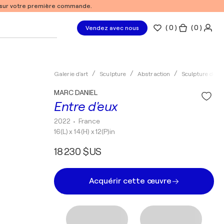
% sur votre première commande.
(
0
)
( 0 )
Vendez avec nous
Galerie d'art
Sculpture
Abstraction
Sculpture de pl
MARC DANIEL
Entre d'eux
2022
• France
16(L) x 14(H) x 12(P)in
18 230 $US
Acquérir cette œuvre