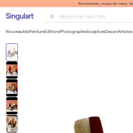
Nouveautés, coups de cœur, t
Rechercher 
New York
Photographie
Nouveautés
Peinture
Éditions
Photographie
Sculpture
Dessin
Artistes
Pop Art
Pablo Picasso