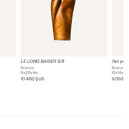
LE LONG BAISER 5/8
J'en pin
Bronze
Bronze
6x20x4in
10x14x9i
10 480 $US
9 050 $