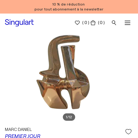
10 % de réduction
pour tout abonnement à la newsletter
(
0
)
( 0 )
1
/
12
MARC DANIEL
PREMIER JOUR