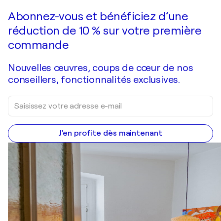
Faire une offre
Acquérir
Abonnez-vous et bénéficiez d’une
réduction de 10 % sur votre première
commande
Nouvelles œuvres, coups de cœur de nos
conseillers, fonctionnalités exclusives.
J'en profite dès maintenant