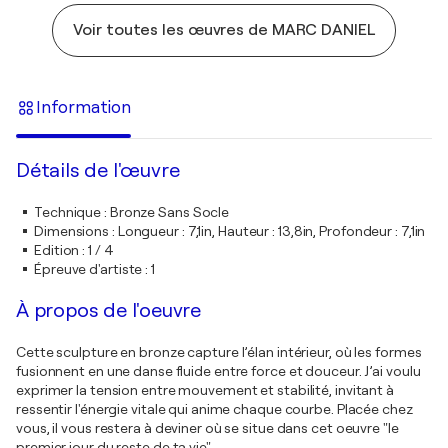
Voir toutes les œuvres de MARC DANIEL
Information
Détails de l'œuvre
Technique
:
Bronze Sans Socle
Dimensions
:
Longueur : 7,1in, Hauteur : 13,8in, Profondeur : 7,1in
Edition
:
1 / 4
Épreuve d'artiste
:
1
À propos de l'oeuvre
Cette sculpture en bronze capture l’élan intérieur, où les formes
fusionnent en une danse fluide entre force et douceur. J’ai voulu
exprimer la tension entre mouvement et stabilité, invitant à
ressentir l'énergie vitale qui anime chaque courbe. Placée chez
vous, il vous restera à deviner où se situe dans cet oeuvre "le
premier jour du reste de ta vie".