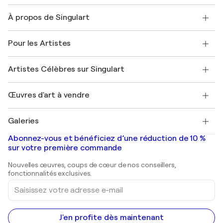
Nous contacter
À propos de Singulart
Expédition
Politique de retour
A propos de nous
Témoignages de clients
Pour les Artistes
FAQ
Offrir une carte cadeau
Sociétés affiliées
Rejoignez notre programme commercial
Rejoindre Singulart en tant qu'artiste
Nos artistes
Mon compte
Artistes Célèbres sur Singulart
Se connecter en tant qu'Artiste
Magazine Singulart
Protection acheteur
Emplois
+33 1 76 44 06 42
Henri Matisse
Découvrez une sélection d'art original
Œuvres d'art à vendre
Marc Chagall
Pablo Picasso
Tableaux à vendre
Salvador Dalí
Galeries
Tableaux abstraits à vendre
Banksy
Peintures à l'huile
Mr. Brainwash
Galeries d'art en France
Abonnez-vous et bénéficiez d’une réduction de 10 %
Peintures de paysage
Shepard Fairey
Galeries d'art en Belgique
sur votre première commande
Estampes
Sculptures
Nouvelles œuvres, coups de cœur de nos conseillers,
Peintures acryliques
fonctionnalités exclusives.
Saisissez
votre
adresse
e-
mail
J'en profite dès maintenant