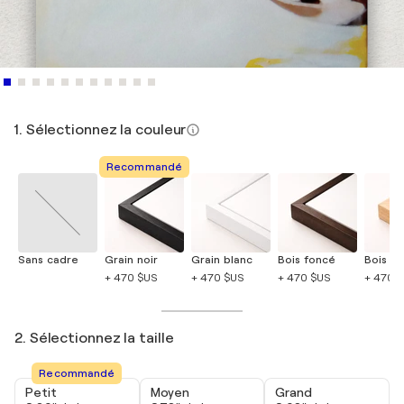
1. Sélectionnez la couleur
Recommandé
Sans cadre
Grain noir
Grain blanc
Bois foncé
Bois cla
+ 470 $US
+ 470 $US
+ 470 $US
+ 470 
2. Sélectionnez la taille
Recommandé
Petit
Moyen
Grand