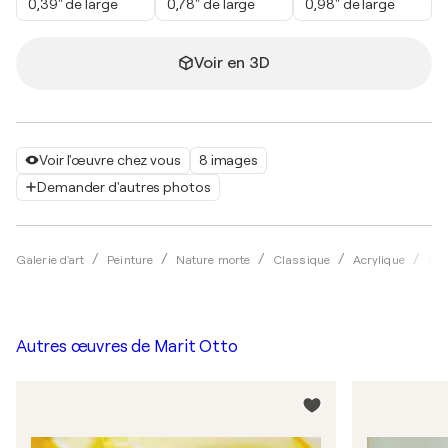
0,39" de large
0,78" de large
0,98" de large
Voir en 3D
Voir l'œuvre chez vous
8 images
Demander d'autres photos
Galerie d'art
Peinture
Nature morte
Classique
Acrylique
Mar
Autres œuvres de
Marit Otto