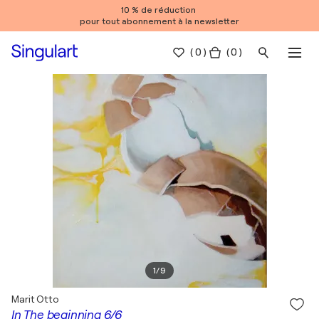
10 % de réduction
pour tout abonnement à la newsletter
(
0
)
( 0 )
1
/
9
Marit Otto
In The beginning 6/6