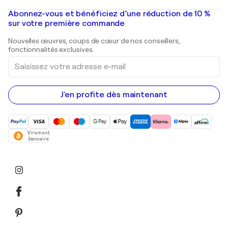
Peintures à l'huile
Mr. Brainwash
Galeries d'art en France
Abonnez-vous et bénéficiez d’une réduction de 10 %
Peintures de paysage
Shepard Fairey
Galeries d'art en Belgique
sur votre première commande
Estampes
Sculptures
Nouvelles œuvres, coups de cœur de nos conseillers,
Peintures acryliques
fonctionnalités exclusives.
Saisissez
votre
adresse
e-
mail
J'en profite dès maintenant
Virement
bancaire