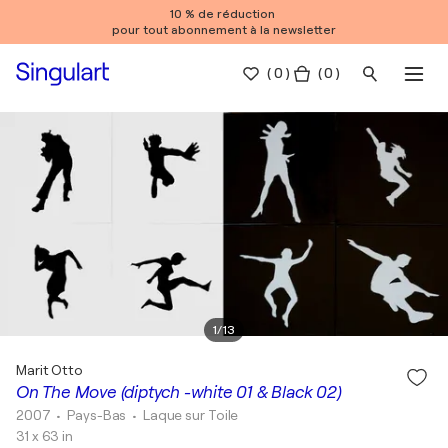
10 % de réduction
pour tout abonnement à la newsletter
(
0
)
( 0 )
1
/
13
Marit Otto
On The Move (diptych -white 01 & Black 02)
2007
• Pays-Bas
•
Laque sur Toile
31 x 63 in