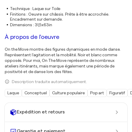
Technique
:
Laque sur Toile
Finitions
:
Oeuvre sur châssis. Prête à être accrochée.
Encadrement sur demande.
Dimensions
:
31,5x63in
À propos de l'oeuvre
On the Move montre des figures dynamiques en mode danse.
Représentant l'agitation et la mobilité. Noir et blanc comme
opposés. Pour moi, On The Move représente de nombreux
ateliers itinérants, mais marque également une période de
positivité et de danse lors des fêtes.
Description traduite automatiquement.
Laque
Conceptuel
Culture populaire
Pop art
Figuratif
Expédition et retours
Garantie et paiement