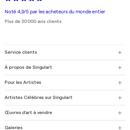
Noté 4,9/5 par les acheteurs du monde entier
Plus de 20 000 avis clients
Service clients
Nous contacter
À propos de Singulart
Expédition
Politique de retour
A propos de nous
Témoignages de clients
Pour les Artistes
FAQ
Offrir une carte cadeau
Sociétés affiliées
Rejoignez notre programme commercial
Rejoindre Singulart en tant qu'artiste
Nos artistes
Mon compte
Artistes Célèbres sur Singulart
Se connecter en tant qu'Artiste
Magazine Singulart
Protection acheteur
Emplois
+33 1 76 44 06 42
Henri Matisse
Découvrez une sélection d'art original
Œuvres d'art à vendre
Marc Chagall
Pablo Picasso
Tableaux à vendre
Salvador Dalí
Galeries
Tableaux abstraits à vendre
Banksy