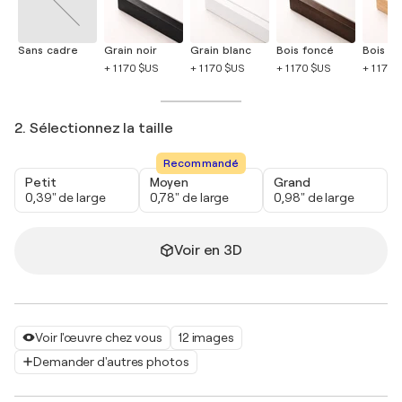
Sans cadre
Grain noir
Grain blanc
Bois foncé
Bois cla
+ 1 170 $US
+ 1 170 $US
+ 1 170 $US
+ 1 170 
2. Sélectionnez la taille
Recommandé
Petit
Moyen
Grand
0,39" de large
0,78" de large
0,98" de large
Voir en 3D
Voir l'œuvre chez vous
12 images
Demander d'autres photos