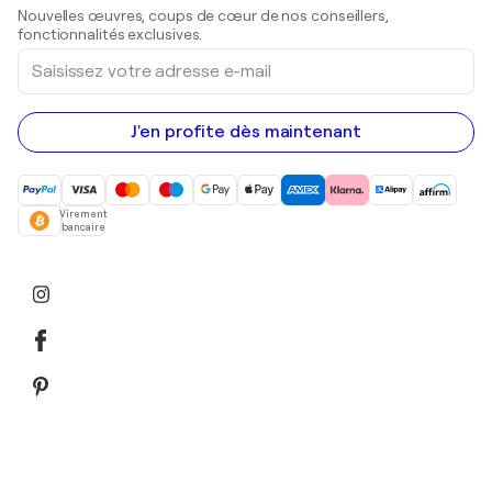
Sculptures
Nouvelles œuvres, coups de cœur de nos conseillers,
Peintures acryliques
fonctionnalités exclusives.
Saisissez
votre
adresse
e-
mail
J'en profite dès maintenant
Virement
bancaire