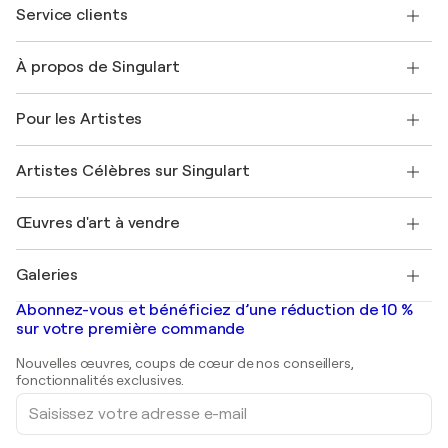
Service clients
Nous contacter
À propos de Singulart
Expédition
Politique de retour
A propos de nous
Témoignages de clients
Pour les Artistes
FAQ
Offrir une carte cadeau
Sociétés affiliées
Rejoignez notre programme commercial
Rejoindre Singulart en tant qu'artiste
Nos artistes
Mon compte
Artistes Célèbres sur Singulart
Se connecter en tant qu'Artiste
Magazine Singulart
Protection acheteur
Emplois
+33 1 76 44 06 42
Henri Matisse
Découvrez une sélection d'art original
Œuvres d'art à vendre
Marc Chagall
Pablo Picasso
Tableaux à vendre
Salvador Dalí
Galeries
Tableaux abstraits à vendre
Banksy
Peintures à l'huile
Mr. Brainwash
Galeries d'art en France
Abonnez-vous et bénéficiez d’une réduction de 10 %
Peintures de paysage
Shepard Fairey
Galeries d'art en Belgique
sur votre première commande
Estampes
Sculptures
Nouvelles œuvres, coups de cœur de nos conseillers,
Peintures acryliques
fonctionnalités exclusives.
Saisissez
votre
adresse