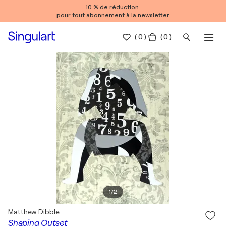
10 % de réduction
pour tout abonnement à la newsletter
(
0
)
( 0 )
1
/
2
Matthew Dibble
Shaping Outset