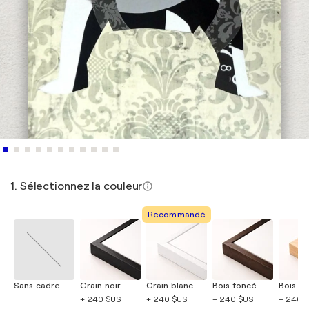
1. Sélectionnez la couleur
Recommandé
Sans cadre
Grain noir
Grain blanc
Bois foncé
Bois cla
+ 240 $US
+ 240 $US
+ 240 $US
+ 240 