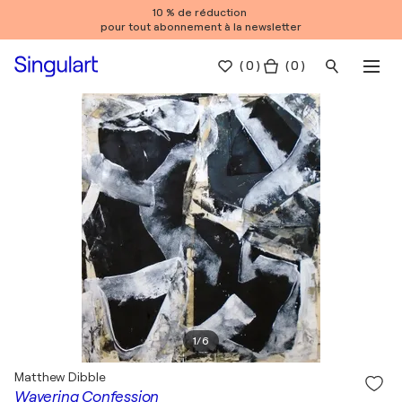
10 % de réduction
pour tout abonnement à la newsletter
(
0
)
( 0 )
1
/
6
Matthew Dibble
Wavering Confession