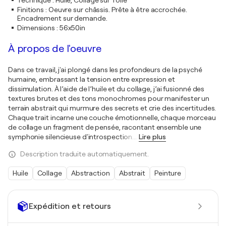
Technique
:
Huile, Collage sur Toile
Finitions
:
Oeuvre sur châssis. Prête à être accrochée.
Encadrement sur demande.
Dimensions
:
56x50in
À propos de l'oeuvre
Dans ce travail, j'ai plongé dans les profondeurs de la psyché
humaine, embrassant la tension entre expression et
dissimulation. À l’aide de l’huile et du collage, j’ai fusionné des
textures brutes et des tons monochromes pour manifester un
terrain abstrait qui murmure des secrets et crie des incertitudes.
Chaque trait incarne une couche émotionnelle, chaque morceau
de collage un fragment de pensée, racontant ensemble une
symphonie silencieuse d'introspection.
…
Lire plus
Description traduite automatiquement.
Huile
Collage
Abstraction
Abstrait
Peinture
Expédition et retours