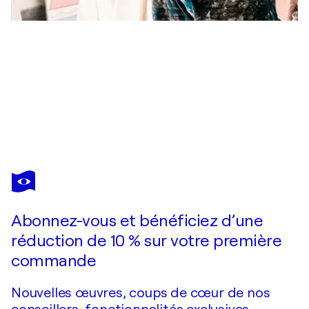
MATTHEW
DIBBLE
Vous avez adoré cette oeuvre mais elle est vendue ?
Wavering Confession
Abonnez-vous et bénéficiez d’une
Je passe commande
réduction de 10 % sur votre première
commande
Nouvelles œuvres, coups de cœur de nos