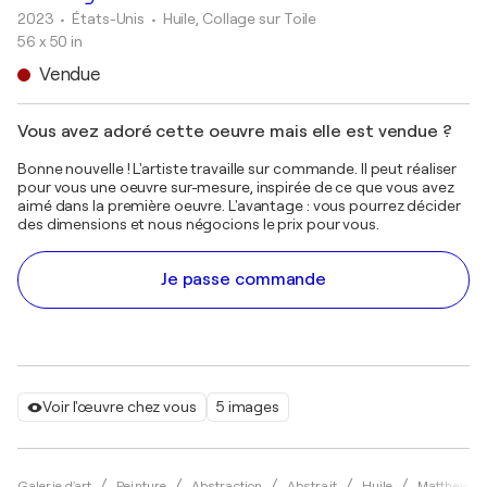
2023
• États-Unis
•
Huile, Collage sur Toile
56 x 50 in
Vendue
Vous avez adoré cette oeuvre mais elle est vendue ?
Bonne nouvelle ! L'artiste travaille sur commande. Il peut réaliser
pour vous une oeuvre sur-mesure, inspirée de ce que vous avez
aimé dans la première oeuvre. L'avantage : vous pourrez décider
des dimensions et nous négocions le prix pour vous.
Je passe commande
Voir l'œuvre chez vous
5 images
Galerie d'art
Peinture
Abstraction
Abstrait
Huile
Matthew Di