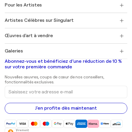
A propos de nous
Témoignages de clients
Pour les Artistes
FAQ
Offrir une carte cadeau
Sociétés affiliées
Rejoignez notre programme commercial
Rejoindre Singulart en tant qu'artiste
Nos artistes
Mon compte
Artistes Célèbres sur Singulart
Se connecter en tant qu'Artiste
Magazine Singulart
Protection acheteur
Emplois
+33 1 76 44 06 42
Henri Matisse
Découvrez une sélection d'art original
Œuvres d'art à vendre
Marc Chagall
Pablo Picasso
Tableaux à vendre
Salvador Dalí
Galeries
Tableaux abstraits à vendre
Banksy
Peintures à l'huile
Mr. Brainwash
Galeries d'art en France
Abonnez-vous et bénéficiez d’une réduction de 10 %
Peintures de paysage
Shepard Fairey
Galeries d'art en Belgique
sur votre première commande
Estampes
Sculptures
Nouvelles œuvres, coups de cœur de nos conseillers,
Peintures acryliques
fonctionnalités exclusives.
Saisissez
votre
adresse
e-
mail
J'en profite dès maintenant
Virement