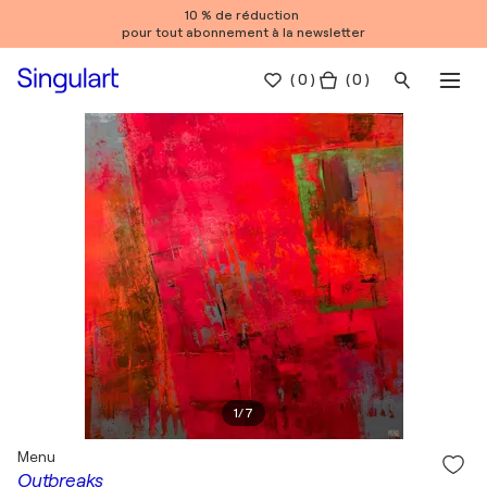
10 % de réduction
pour tout abonnement à la newsletter
(
0
)
( 0 )
1
/
7
Menu
Outbreaks