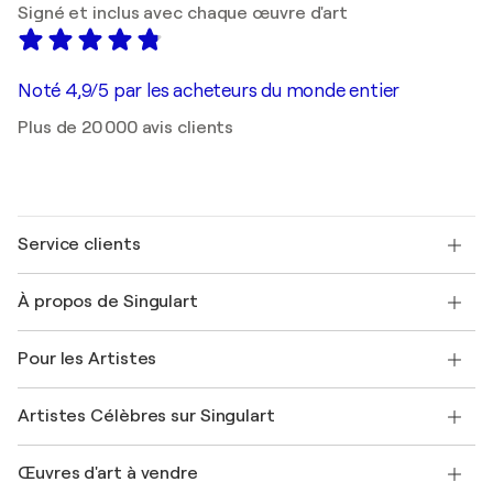
Signé et inclus avec chaque œuvre d'art
Noté 4,9/5 par les acheteurs du monde entier
Plus de 20 000 avis clients
Service clients
Nous contacter
À propos de Singulart
Expédition
Politique de retour
A propos de nous
Témoignages de clients
Pour les Artistes
FAQ
Offrir une carte cadeau
Sociétés affiliées
Rejoignez notre programme commercial
Rejoindre Singulart en tant qu'artiste
Nos artistes
Mon compte
Artistes Célèbres sur Singulart
Se connecter en tant qu'Artiste
Magazine Singulart
Protection acheteur
Emplois
+33 1 76 44 06 42
Henri Matisse
Découvrez une sélection d'art original
Œuvres d'art à vendre
Marc Chagall