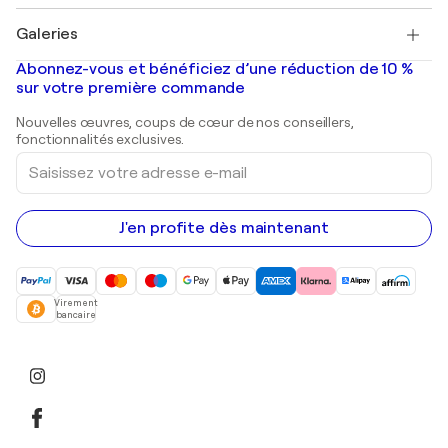
Pablo Picasso
Tableaux à vendre
Salvador Dalí
Galeries
Tableaux abstraits à vendre
Banksy
Peintures à l'huile
Mr. Brainwash
Galeries d'art en France
Abonnez-vous et bénéficiez d’une réduction de 10 %
Peintures de paysage
Shepard Fairey
Galeries d'art en Belgique
sur votre première commande
Estampes
Sculptures
Nouvelles œuvres, coups de cœur de nos conseillers,
Peintures acryliques
fonctionnalités exclusives.
Saisissez
votre
adresse
e-
mail
J'en profite dès maintenant
Virement
bancaire