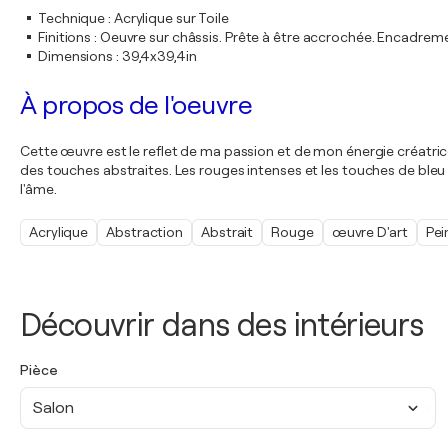
Technique
:
Acrylique sur Toile
Finitions
:
Oeuvre sur châssis. Prête à être accrochée. Encadre
Dimensions
:
39,4x39,4in
À propos de l'oeuvre
Cette œuvre est le reflet de ma passion et de mon énergie créatrice. 
des touches abstraites. Les rouges intenses et les touches de bleu s
l'âme.
Acrylique
Abstraction
Abstrait
Rouge
œuvre D'art
Pei
Découvrir dans des intérieurs
Pièce
Salon