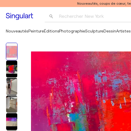
Nouveautés, coups de cœur, t
Rechercher 
New York
Photographie
Nouveautés
Peinture
Éditions
Photographie
Sculpture
Dessin
Artistes
Pop Art
Pablo Picasso