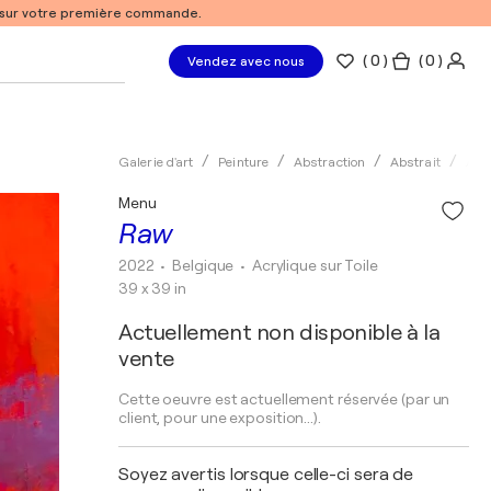
% sur votre première commande.
(
0
)
( 0 )
Vendez avec nous
Galerie d'art
Peinture
Abstraction
Abstrait
Acry
Menu
Raw
2022
• Belgique
•
Acrylique sur Toile
39 x 39 in
Actuellement non disponible à la
vente
Cette oeuvre est actuellement réservée (par un
client, pour une exposition...).
Soyez avertis lorsque celle-ci sera de