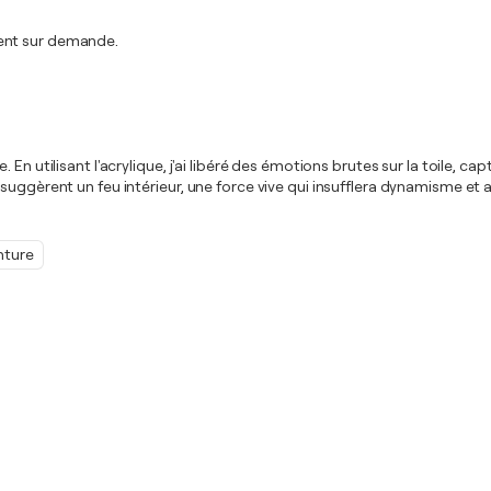
ment sur demande.
En utilisant l'acrylique, j'ai libéré des émotions brutes sur la toile, 
uggèrent un feu intérieur, une force vive qui insufflera dynamisme et a
nture