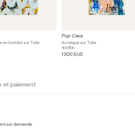
Pop Casa
re en bombe sur Toile
Acrylique sur Toile
41x18in
1 300 $US
e et paiement
ent sur demande.