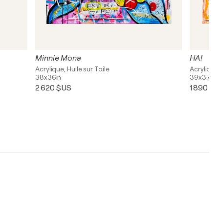
Minnie Mona
HA!
Acrylique, Huile sur Toile
Acrylique
38x36in
39x37in
2 620 $US
1 890 $