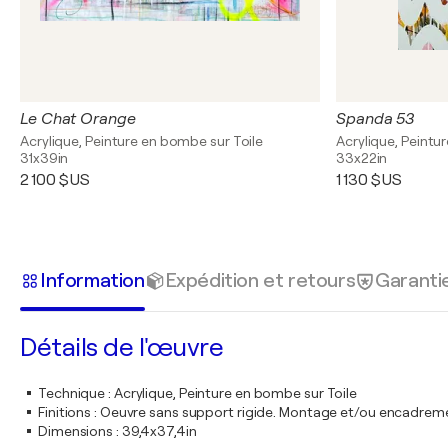
Le Chat Orange
Spanda 53
Acrylique, Peinture en bombe sur Toile
Acrylique, Peintu
31x39in
33x22in
2 100 $US
1 130 $US
Information
Expédition et retours
Garanti
Détails de l'œuvre
Technique
:
Acrylique, Peinture en bombe sur Toile
Finitions
:
Oeuvre sans support rigide. Montage et/ou encadrem
Dimensions
:
39,4x37,4in