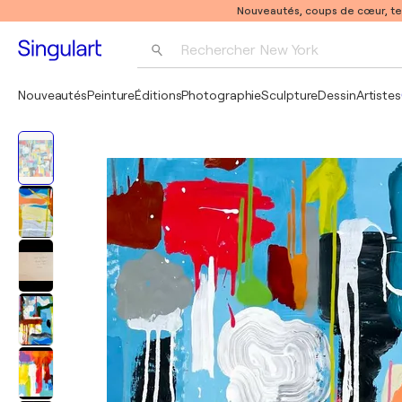
Nouveautés, coups de cœur, t
Rechercher 
New York
Photographie
Nouveautés
Peinture
Éditions
Photographie
Sculpture
Dessin
Artistes
Pop Art
Pablo Picasso