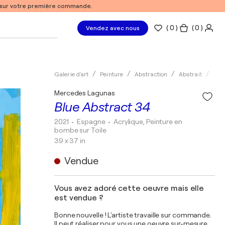
% sur votre première commande.
(
0
)
( 0 )
Vendez avec nous
Galerie d'art
Peinture
Abstraction
Abstrait
Acry
Mercedes Lagunas
Blue Abstract 34
2021
• Espagne
•
Acrylique, Peinture en
bombe sur Toile
39 x 37 in
Vendue
Vous avez adoré cette oeuvre mais elle
est vendue ?
Bonne nouvelle ! L'artiste travaille sur commande.
Il peut réaliser pour vous une oeuvre sur-mesure,