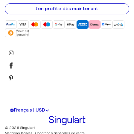
e-
mail
J'en profite dès maintenant
Virement
bancaire
Français | USD
© 2026 Singulart
Mentions légales.
Conditions générales de vente