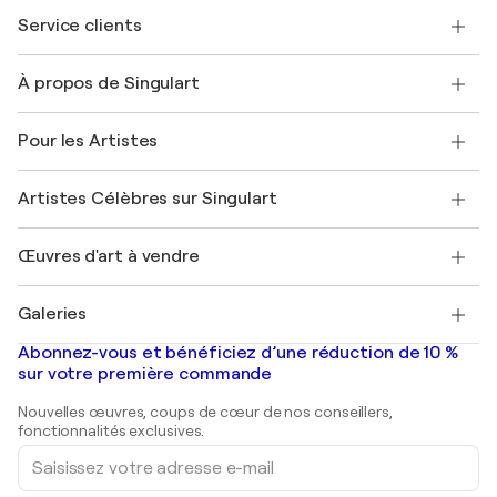
Service clients
Nous contacter
À propos de Singulart
Expédition
Politique de retour
A propos de nous
Témoignages de clients
Pour les Artistes
FAQ
Offrir une carte cadeau
Sociétés affiliées
Rejoignez notre programme commercial
Rejoindre Singulart en tant qu'artiste
Nos artistes
Mon compte
Artistes Célèbres sur Singulart
Se connecter en tant qu'Artiste
Magazine Singulart
Protection acheteur
Emplois
+33 1 76 44 06 42
Henri Matisse
Découvrez une sélection d'art original
Œuvres d'art à vendre
Marc Chagall
Pablo Picasso
Tableaux à vendre
Salvador Dalí
Galeries
Tableaux abstraits à vendre
Banksy
Peintures à l'huile
Mr. Brainwash
Galeries d'art en France
Abonnez-vous et bénéficiez d’une réduction de 10 %
Peintures de paysage
Shepard Fairey
Galeries d'art en Belgique
sur votre première commande
Estampes
Sculptures
Nouvelles œuvres, coups de cœur de nos conseillers,
Peintures acryliques
fonctionnalités exclusives.
Saisissez
votre
adresse