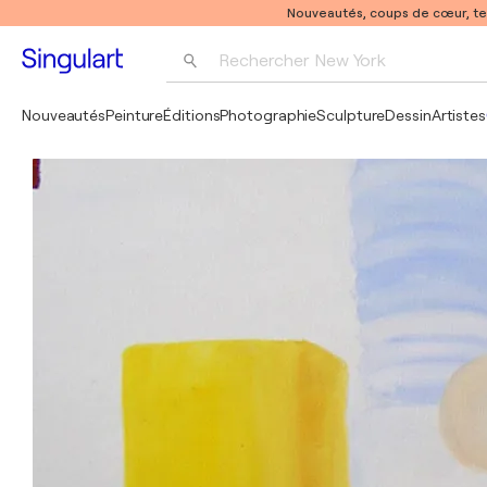
Nouveautés, coups de cœur, t
Rechercher 
New York
Photographie
Nouveautés
Peinture
Éditions
Photographie
Sculpture
Dessin
Artistes
Pop Art
Pablo Picasso