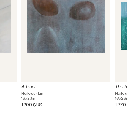
A trust
The high
Huile sur Lin
Huile sur 
16x23in
16x26in
1 290 $US
1 270 $