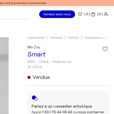
% sur votre première commande.
(
0
)
( 0 )
Vendez avec nous
Galerie d'art
Peinture
Portrait
Expressionnisme
Min Zou
Smart
2013
• Chine
•
Huile sur Lin
31 x 43 in
Vendue
Parlez à un conseiller artistique
Appel
+33 1 76 44 06 42
ou
nous contacter