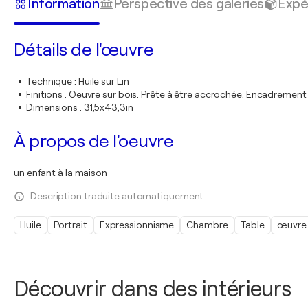
Information
Perspective des galeries
Expé
Détails de l'œuvre
Technique
:
Huile sur Lin
Finitions
:
Oeuvre sur bois. Prête à être accrochée. Encadremen
Dimensions
:
31,5x43,3in
À propos de l'oeuvre
un enfant à la maison
Description traduite automatiquement.
Huile
Portrait
Expressionnisme
Chambre
Table
œuvre 
Découvrir dans des intérieurs