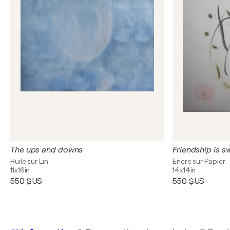
The ups and downs
Friendship is s
Huile sur Lin
Encre sur Papier
11x16in
14x14in
550 $US
550 $US