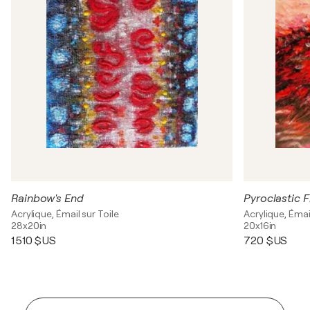
Rainbow's End
Pyroclastic 
Acrylique, Émail sur Toile
Acrylique, Émail
28x20in
20x16in
1 510 $US
720 $US