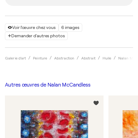
Voir l'œuvre chez vous
6 images
Demander d'autres photos
Galerie d'art
Peinture
Abstraction
Abstrait
Huile
Nalan McC
Autres œuvres de
Nalan McCandless