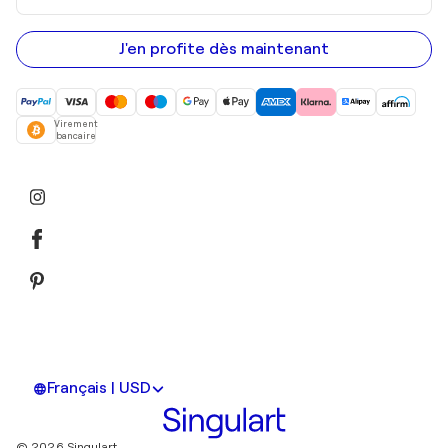
adresse
e-
mail
J'en profite dès maintenant
Virement
bancaire
Français | USD
© 2026 Singulart