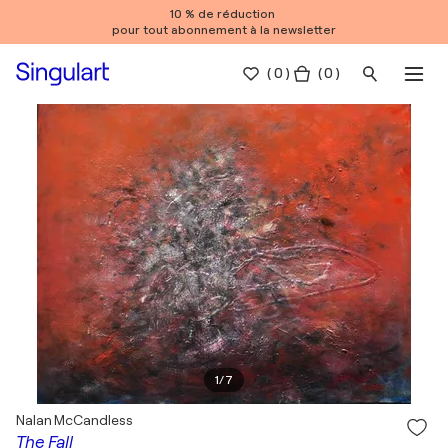
10 % de réduction
pour tout abonnement à la newsletter
(
0
)
( 0 )
1
/
7
Nalan McCandless
The Fall