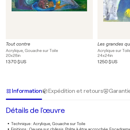
Tout contre
Les grandes qu
Acrylique, Gouache sur Toile
Acrylique sur Toil
20x28in
24x24in
1 370 $US
1 250 $US
Information
Expédition et retours
Garanti
Détails de l'œuvre
Technique
:
Acrylique, Gouache sur Toile
Finitions
:
Oeuvre sur châssis. Prête à être accrochée. Encadre