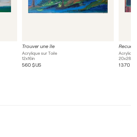
Trouver une île
Recueill
Acrylique sur Toile
Acrylique
12x16in
20x28in
560 $US
1 370 $