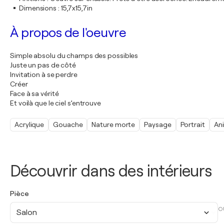
Dimensions
:
15,7x15,7in
À propos de l'oeuvre
Simple absolu du champs des possibles
Juste un pas de côté
Invitation à se perdre
Créer
Face à sa vérité
Et voilà que le ciel s’entrouve
Acrylique
Gouache
Nature morte
Paysage
Portrait
An
Découvrir dans des intérieurs
Pièce
O
Salon