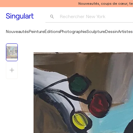
Nouveautés, coups de cœur, t
Rechercher 
New York
Photographie
Nouveautés
Peinture
Éditions
Photographie
Sculpture
Dessin
Artistes
Pop Art
Pablo Picasso