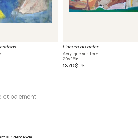
estions
L'heure du chien
e
Acrylique sur Toile
20x28in
1 370 $US
e et paiement
ment sur demande.