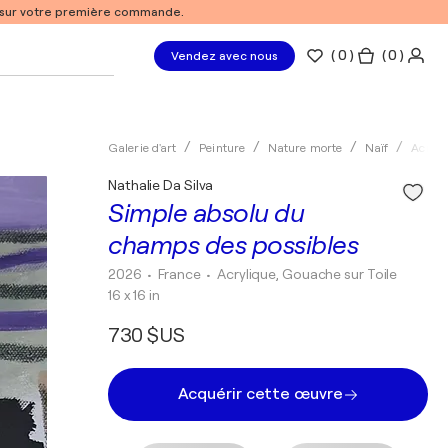
% sur votre première commande.
(
0
)
( 0 )
Vendez avec nous
Galerie d'art
Peinture
Nature morte
Naïf
Acryli
Nathalie Da Silva
Simple absolu du
champs des possibles
2026
• France
•
Acrylique, Gouache sur Toile
16 x 16 in
730 $US
Acquérir cette œuvre