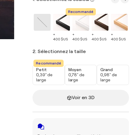
Recommandé
+
+
+
+
+
400 $US
400 $US
400 $US
400 $US
40
2. Sélectionnez la taille
Recommandé
Petit
Moyen
Grand
0,39" de
0,78" de
0,98" de
large
large
large
Voir en 3D