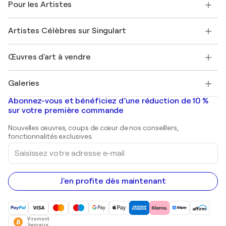
Pour les Artistes
FAQ
Offrir une carte cadeau
Sociétés affiliées
Rejoignez notre programme commercial
Rejoindre Singulart en tant qu'artiste
Nos artistes
Mon compte
Artistes Célèbres sur Singulart
Se connecter en tant qu'Artiste
Magazine Singulart
Protection acheteur
Emplois
+33 1 76 44 06 42
Henri Matisse
Découvrez une sélection d'art original
Œuvres d'art à vendre
Marc Chagall
Pablo Picasso
Tableaux à vendre
Salvador Dalí
Galeries
Tableaux abstraits à vendre
Banksy
Peintures à l'huile
Mr. Brainwash
Galeries d'art en France
Abonnez-vous et bénéficiez d’une réduction de 10 %
Peintures de paysage
Shepard Fairey
Galeries d'art en Belgique
sur votre première commande
Estampes
Sculptures
Nouvelles œuvres, coups de cœur de nos conseillers,
Peintures acryliques
fonctionnalités exclusives.
Saisissez
votre
adresse
e-
mail
J'en profite dès maintenant
Virement
bancaire