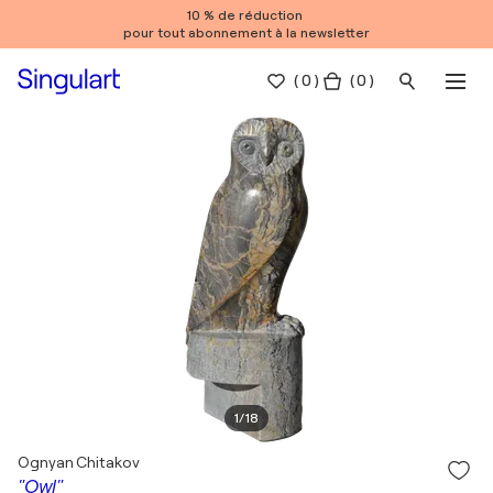
10 % de réduction
pour tout abonnement à la newsletter
(
0
)
( 0 )
1
/
18
Ognyan Chitakov
"Owl"