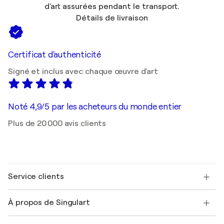
d'art assurées pendant le transport.
Détails de livraison
Certificat d'authenticité
Signé et inclus avec chaque œuvre d'art
Noté 4,9/5 par les acheteurs du monde entier
Plus de 20 000 avis clients
Service clients
Nous contacter
À propos de Singulart
Expédition
Politique de retour
A propos de nous
Témoignages de clients