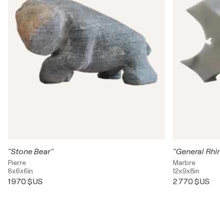
"Stone Bear"
"General Rhi
Pierre
Marbre
8x6x6in
12x9x8in
1 970 $US
2 770 $US