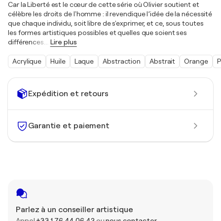
Car la Liberté est le cœur de cette série où Olivier soutient et
célèbre les droits de l'homme : il revendique l’idée de la nécessité
que chaque individu, soit libre de s'exprimer, et ce, sous toutes
les formes artistiques possibles et quelles que soient ses
différences.
…
Lire plus
Acrylique
Huile
Laque
Abstraction
Abstrait
Orange
P
Expédition et retours
Garantie et paiement
Parlez à un conseiller artistique
Appel
+33 1 76 44 06 42
ou
nous contacter