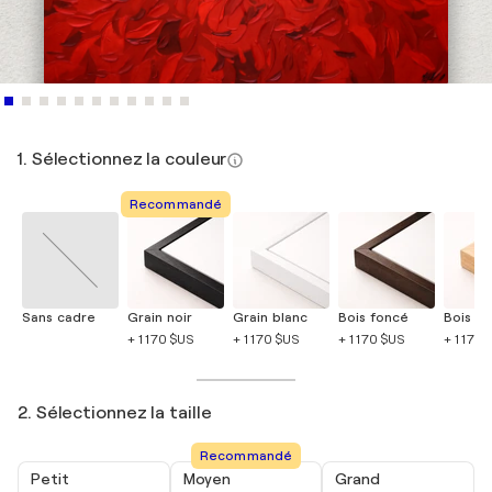
1. Sélectionnez la couleur
Recommandé
Sans cadre
Grain noir
Grain blanc
Bois foncé
Bois cla
+ 1 170 $US
+ 1 170 $US
+ 1 170 $US
+ 1 170 
2. Sélectionnez la taille
Recommandé
Petit
Moyen
Grand