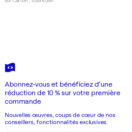
sur Carton
,
10,6x10,6in
OLIVIER MESSAS
Passion... (Expression libre 2020)
10 460 $US
Faire une offre
Acquérir
Abonnez-vous et bénéficiez d’une
réduction de 10 % sur votre première
commande
Nouvelles œuvres, coups de cœur de nos
conseillers, fonctionnalités exclusives.