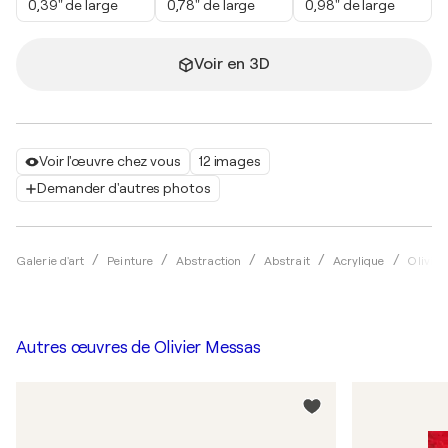
0,39" de large
0,78" de large
0,98" de large
Voir en 3D
Voir l'œuvre chez vous
12 images
Demander d'autres photos
Galerie d'art
Peinture
Abstraction
Abstrait
Acrylique
Olivie
Autres œuvres de
Olivier Messas