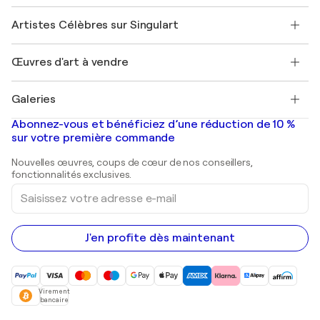
Sociétés affiliées
Rejoignez notre programme commercial
Rejoindre Singulart en tant qu'artiste
Nos artistes
Mon compte
Artistes Célèbres sur Singulart
Se connecter en tant qu'Artiste
Magazine Singulart
Protection acheteur
Emplois
+33 1 76 44 06 42
Henri Matisse
Découvrez une sélection d'art original
Œuvres d'art à vendre
Marc Chagall
Pablo Picasso
Tableaux à vendre
Salvador Dalí
Galeries
Tableaux abstraits à vendre
Banksy
Peintures à l'huile
Mr. Brainwash
Galeries d'art en France
Abonnez-vous et bénéficiez d’une réduction de 10 %
Peintures de paysage
Shepard Fairey
Galeries d'art en Belgique
sur votre première commande
Estampes
Sculptures
Nouvelles œuvres, coups de cœur de nos conseillers,
Peintures acryliques
fonctionnalités exclusives.
Saisissez
votre
adresse
e-
mail
J'en profite dès maintenant
Virement
bancaire