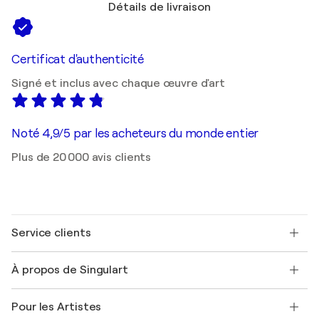
Détails de livraison
Certificat d'authenticité
Signé et inclus avec chaque œuvre d'art
Noté 4,9/5 par les acheteurs du monde entier
Plus de 20 000 avis clients
Service clients
Nous contacter
À propos de Singulart
Expédition
Politique de retour
A propos de nous
Témoignages de clients
Pour les Artistes
FAQ
Offrir une carte cadeau