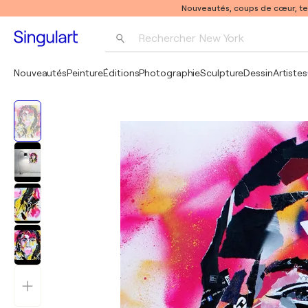
Nouveautés, coups de cœur, t
Rechercher 
New York
Photographie
Nouveautés
Peinture
Éditions
Photographie
Sculpture
Dessin
Artistes
Pop Art
Pablo Picasso