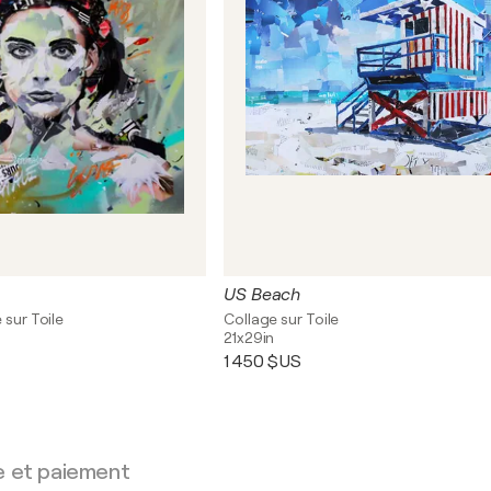
US Beach
 sur Toile
Collage sur Toile
21x29in
1 450 $US
e et paiement