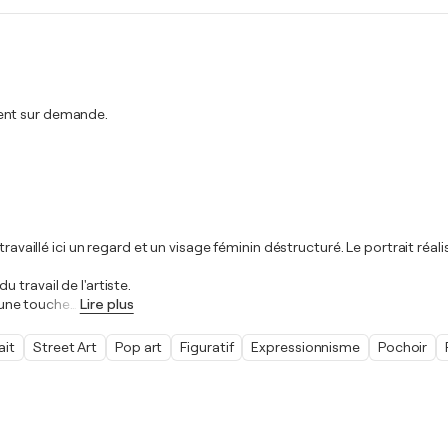
ment sur demande.
travaillé ici un regard et un visage féminin déstructuré. Le portrait réa
travail de l'artiste.
une touche
…
Lire plus
ait
Street Art
Pop art
Figuratif
Expressionnisme
Pochoir