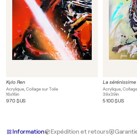
Kylo Ren
La sérénissime
Acrylique, Collage sur Toile
Acrylique, Collage
16x16in
39x39in
970 $US
5 100 $US
Information
Expédition et retours
Garanti