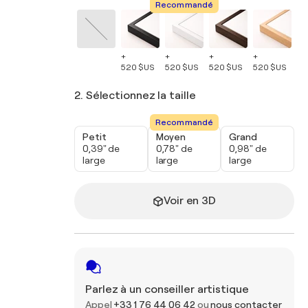
Recommandé
+
+
+
+
+
520 $US
520 $US
520 $US
520 $US
52
2. Sélectionnez la taille
Recommandé
Petit
Moyen
Grand
0,39" de
0,78" de
0,98" de
large
large
large
Voir en 3D
Parlez à un conseiller artistique
Appel
+33 1 76 44 06 42
ou
nous contacter