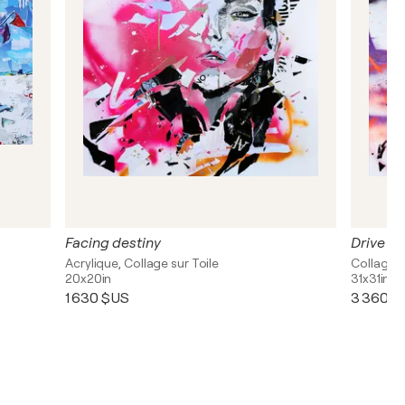
Facing destiny
Drive fa
Acrylique, Collage sur Toile
Collage, G
20x20in
31x31in
1 630 $US
3 360 $