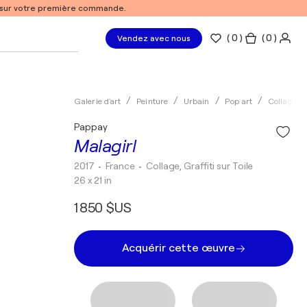
% sur votre première commande.
(
0
)
( 0 )
Vendez avec nous
Galerie d'art
Peinture
Urbain
Pop art
Collage
Pappay
Malagirl
2017
• France
•
Collage, Graffiti sur Toile
26 x 21 in
1 850 $US
Acquérir cette œuvre