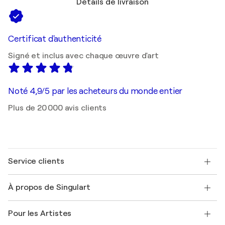
Détails de livraison
Certificat d'authenticité
Signé et inclus avec chaque œuvre d'art
Noté 4,9/5 par les acheteurs du monde entier
Plus de 20 000 avis clients
Service clients
Nous contacter
À propos de Singulart
Expédition
Politique de retour
A propos de nous
Témoignages de clients
Pour les Artistes
FAQ
Offrir une carte cadeau
Sociétés affiliées