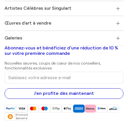
Rejoignez notre programme commercial
Rejoindre Singulart en tant qu'artiste
Nos artistes
Mon compte
Artistes Célèbres sur Singulart
Se connecter en tant qu'Artiste
Magazine Singulart
Protection acheteur
Emplois
+33 1 76 44 06 42
Henri Matisse
Découvrez une sélection d'art original
Œuvres d'art à vendre
Marc Chagall
Pablo Picasso
Tableaux à vendre
Salvador Dalí
Galeries
Tableaux abstraits à vendre
Banksy
Peintures à l'huile
Mr. Brainwash
Galeries d'art en France
Abonnez-vous et bénéficiez d’une réduction de 10 %
Peintures de paysage
Shepard Fairey
Galeries d'art en Belgique
sur votre première commande
Estampes
Sculptures
Nouvelles œuvres, coups de cœur de nos conseillers,
Peintures acryliques
fonctionnalités exclusives.
Saisissez
votre
adresse
e-
mail
J'en profite dès maintenant
Virement
bancaire