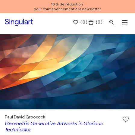
10 % de réduction
pour tout abonnement à la newsletter
(
0
)
( 0 )
Paul David Groocock
Geometric Generative Artworks in Glorious
Technicolor