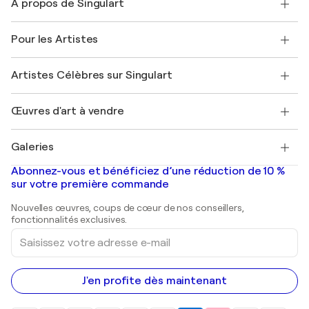
À propos de Singulart
Expédition
Politique de retour
A propos de nous
Témoignages de clients
Pour les Artistes
FAQ
Offrir une carte cadeau
Sociétés affiliées
Rejoignez notre programme commercial
Rejoindre Singulart en tant qu'artiste
Nos artistes
Mon compte
Artistes Célèbres sur Singulart
Se connecter en tant qu'Artiste
Magazine Singulart
Protection acheteur
Emplois
+33 1 76 44 06 42
Henri Matisse
Découvrez une sélection d'art original
Œuvres d'art à vendre
Marc Chagall
Pablo Picasso
Tableaux à vendre
Salvador Dalí
Galeries
Tableaux abstraits à vendre
Banksy
Peintures à l'huile
Mr. Brainwash
Galeries d'art en France
Abonnez-vous et bénéficiez d’une réduction de 10 %
Peintures de paysage
Shepard Fairey
Galeries d'art en Belgique
sur votre première commande
Estampes
Sculptures
Nouvelles œuvres, coups de cœur de nos conseillers,
Peintures acryliques
fonctionnalités exclusives.
Saisissez
votre
adresse
e-
mail
J'en profite dès maintenant