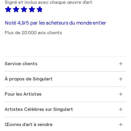
Signé et inclus avec chaque œuvre d'art
Noté 4,9/5 par les acheteurs du monde entier
Plus de 20 000 avis clients
Service clients
Nous contacter
À propos de Singulart
Expédition
Politique de retour
A propos de nous
Témoignages de clients
Pour les Artistes
FAQ
Offrir une carte cadeau
Sociétés affiliées
Rejoignez notre programme commercial
Rejoindre Singulart en tant qu'artiste
Nos artistes
Mon compte
Artistes Célèbres sur Singulart
Se connecter en tant qu'Artiste
Magazine Singulart
Protection acheteur
Emplois
+33 1 76 44 06 42
Henri Matisse
Découvrez une sélection d'art original
Œuvres d'art à vendre
Marc Chagall
Pablo Picasso