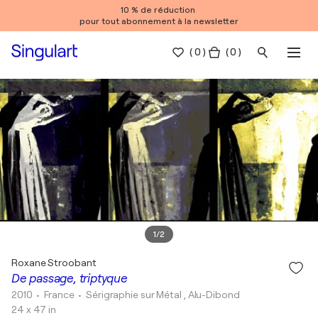
10 % de réduction
pour tout abonnement à la newsletter
(
0
)
( 0 )
1
/
2
Roxane Stroobant
De passage, triptyque
2010
• France
•
Sérigraphie sur Métal , Alu-Dibond
24 x 47 in