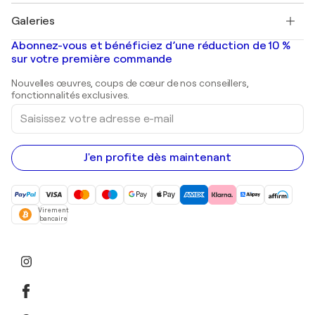
Tableaux à vendre
Salvador Dalí
Galeries
Tableaux abstraits à vendre
Banksy
Peintures à l'huile
Mr. Brainwash
Galeries d'art en France
Abonnez-vous et bénéficiez d’une réduction de 10 %
Peintures de paysage
Shepard Fairey
Galeries d'art en Belgique
sur votre première commande
Estampes
Sculptures
Nouvelles œuvres, coups de cœur de nos conseillers,
Peintures acryliques
fonctionnalités exclusives.
Saisissez
votre
adresse
e-
mail
J'en profite dès maintenant
Virement
bancaire