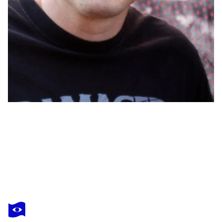
SHEPARD FAIREY
Just Future Rising (set x2)
1 080 $US