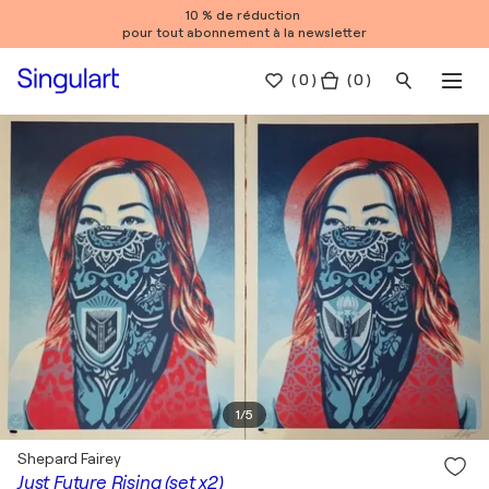
10 % de réduction
pour tout abonnement à la newsletter
(
0
)
( 0 )
1
/
5
Shepard Fairey
Just Future Rising (set x2)