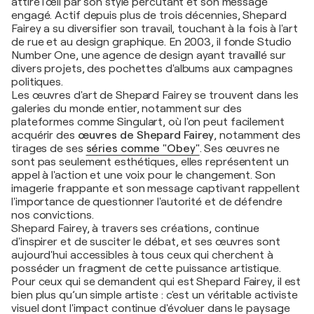
attire l'œil par son style percutant et son message
engagé. Actif depuis plus de trois décennies, Shepard
Fairey a su diversifier son travail, touchant à la fois à l'art
de rue et au design graphique. En 2003, il fonde Studio
Number One, une agence de design ayant travaillé sur
divers projets, des pochettes d'albums aux campagnes
politiques.
Les œuvres d'art de Shepard Fairey se trouvent dans les
galeries du monde entier, notamment sur des
plateformes comme Singulart, où l'on peut facilement
acquérir des
œuvres de Shepard Fairey
, notamment des
tirages de ses
séries comme "Obey"
. Ses œuvres ne
sont pas seulement esthétiques, elles représentent un
appel à l'action et une voix pour le changement. Son
imagerie frappante et son message captivant rappellent
l'importance de questionner l'autorité et de défendre
nos convictions.
Shepard Fairey, à travers ses créations, continue
d'inspirer et de susciter le débat, et ses œuvres sont
aujourd'hui accessibles à tous ceux qui cherchent à
posséder un fragment de cette puissance artistique.
Pour ceux qui se demandent qui est Shepard Fairey, il est
bien plus qu’un simple artiste : c'est un véritable activiste
visuel dont l'impact continue d'évoluer dans le paysage