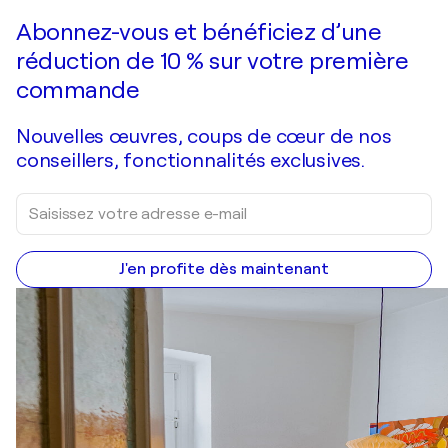
Faire une offre
Acquérir
Abonnez-vous et bénéficiez d’une
réduction de 10 % sur votre première
commande
Nouvelles œuvres, coups de cœur de nos
conseillers, fonctionnalités exclusives.
J'en profite dès maintenant