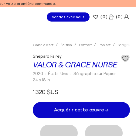
% sur votre première commande.
(
0
)
( 0 )
Vendez avec nous
Galerie d'art
Édition
Portrait
Pop art
Sérigraphi
Shepard Fairey
VALOR & GRACE NURSE
2020
• États-Unis
•
Sérigraphie sur Papier
24 x 18 in
1 320 $US
Acquérir cette œuvre