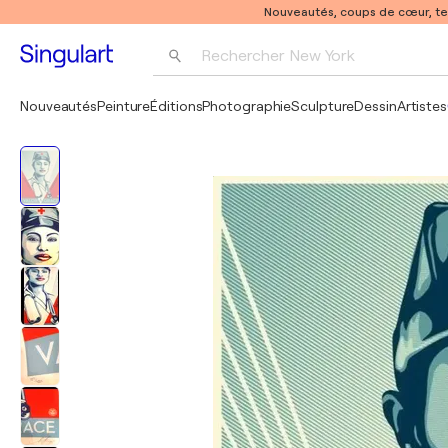
Nouveautés, coups de cœur, t
Rechercher 
New York
Photographie
Nouveautés
Peinture
Éditions
Photographie
Sculpture
Dessin
Artistes
Pop Art
Pablo Picasso