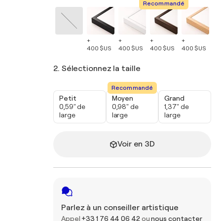
Recommandé
+
+
+
+
+
400 $US
400 $US
400 $US
400 $US
40
2. Sélectionnez la taille
Recommandé
Petit
Moyen
Grand
0,59" de
0,98" de
1,37" de
large
large
large
Voir en 3D
Parlez à un conseiller artistique
Appel
+33 1 76 44 06 42
ou
nous contacter