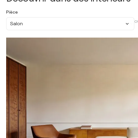
Pièce
O
Salon