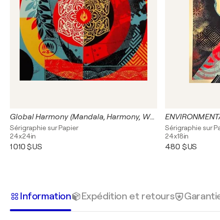
Global Harmony (Mandala, Harmony, Wholeness, Unified Global Perspective)
ENVIRONMENTA
Sérigraphie sur Papier
Sérigraphie sur P
24x24in
24x18in
1 010 $US
480 $US
Information
Expédition et retours
Garanti