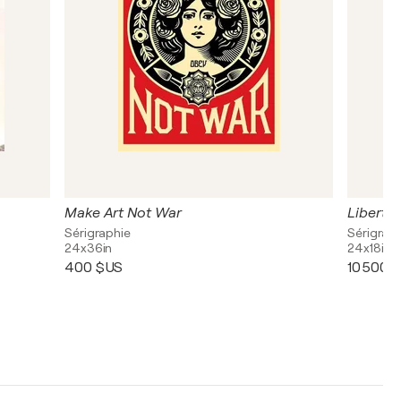
Make Art Not War
Liberté 
Sérigraphie
Sérigrap
24x36in
24x18in
400 $US
10 500 