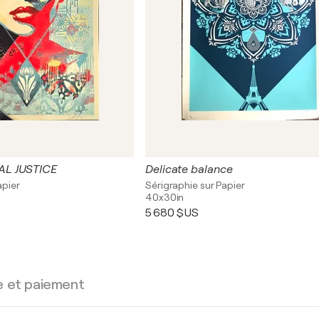
L JUSTICE
Delicate balance
apier
Sérigraphie sur Papier
40x30in
5 680 $US
e et paiement