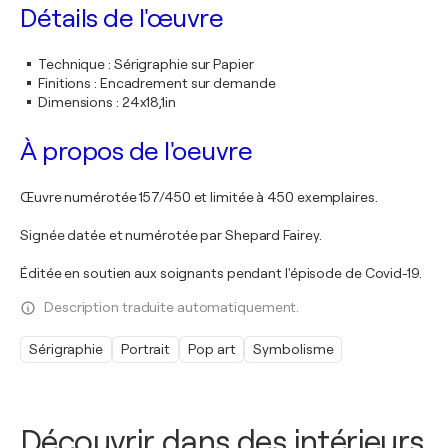
Détails de l'œuvre
Technique
:
Sérigraphie sur Papier
Finitions
:
Encadrement sur demande
Dimensions
:
24x18,1in
À propos de l'oeuvre
Œuvre numérotée 157/450 et limitée à 450 exemplaires.
Signée datée et numérotée par Shepard Fairey.
Éditée en soutien aux soignants pendant l'épisode de Covid-19.
Description traduite automatiquement.
Sérigraphie
Portrait
Pop art
Symbolisme
Découvrir dans des intérieurs