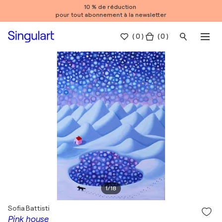
10 % de réduction
pour tout abonnement à la newsletter
(
0
)
( 0 )
1
/
18
Sofia Battisti
Pink house