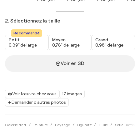
+ 650 $US
+ 650 $US
+ 650 $US
+ 650 
2. Sélectionnez la taille
Recommandé
Petit
Moyen
Grand
0,39" de large
0,78" de large
0,98" de large
Voir en 3D
Voir l'œuvre chez vous
17 images
Demander d'autres photos
Galerie d'art
Peinture
Paysage
Figuratif
Huile
Sofia Battisti