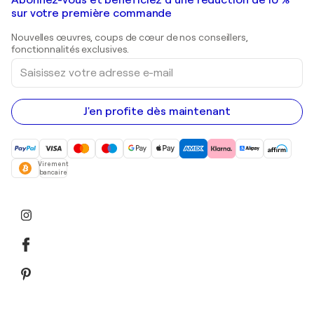
Peintures de paysage
Shepard Fairey
Galeries d'art en Belgique
sur votre première commande
Estampes
Sculptures
Nouvelles œuvres, coups de cœur de nos conseillers,
Peintures acryliques
fonctionnalités exclusives.
Saisissez
votre
adresse
e-
mail
J'en profite dès maintenant
Virement
bancaire