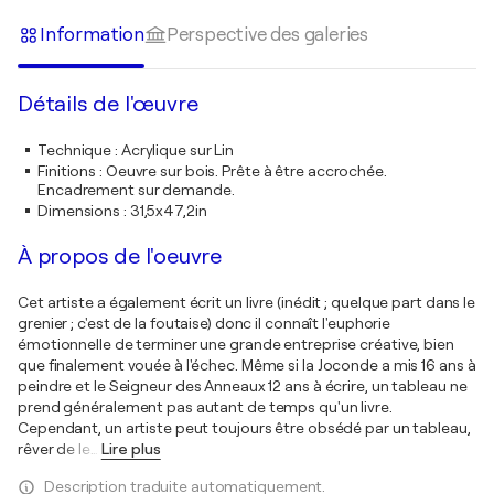
Information
Perspective des galeries
Détails de l'œuvre
Technique
:
Acrylique sur Lin
Finitions
:
Oeuvre sur bois. Prête à être accrochée.
Encadrement sur demande.
Dimensions
:
31,5x47,2in
À propos de l'oeuvre
Cet artiste a également écrit un livre (inédit ; quelque part dans le
grenier ; c'est de la foutaise) donc il connaît l'euphorie
émotionnelle de terminer une grande entreprise créative, bien
que finalement vouée à l'échec. Même si la Joconde a mis 16 ans à
peindre et le Seigneur des Anneaux 12 ans à écrire, un tableau ne
prend généralement pas autant de temps qu'un livre.
Cependant, un artiste peut toujours être obsédé par un tableau,
rêver de le
…
Lire plus
Description traduite automatiquement.