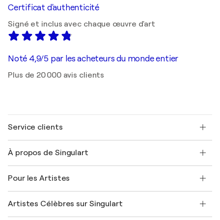
Certificat d'authenticité
Signé et inclus avec chaque œuvre d'art
Noté 4,9/5 par les acheteurs du monde entier
Plus de 20 000 avis clients
Service clients
Nous contacter
À propos de Singulart
Expédition
Politique de retour
A propos de nous
Témoignages de clients
Pour les Artistes
FAQ
Offrir une carte cadeau
Sociétés affiliées
Rejoignez notre programme commercial
Rejoindre Singulart en tant qu'artiste
Nos artistes
Mon compte
Artistes Célèbres sur Singulart
Se connecter en tant qu'Artiste
Magazine Singulart
Protection acheteur
Emplois
+33 1 76 44 06 42