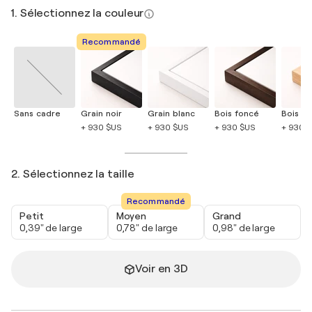
1. Sélectionnez la couleur
Recommandé
Sans cadre
Grain noir
Grain blanc
Bois foncé
Bois cla
+ 930 $US
+ 930 $US
+ 930 $US
+ 930 
2. Sélectionnez la taille
Recommandé
Petit
Moyen
Grand
0,39" de large
0,78" de large
0,98" de large
Voir en 3D