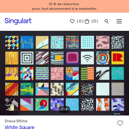
10 % de réduction
pour tout abonnement à la newsletter
(
0
)
( 0 )
1
/
17
Steve White
White Square