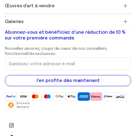
Henri Matisse
Découvrez une sélection d'art original
Œuvres d'art à vendre
Marc Chagall
Pablo Picasso
Tableaux à vendre
Salvador Dalí
Galeries
Tableaux abstraits à vendre
Banksy
Peintures à l'huile
Mr. Brainwash
Galeries d'art en France
Abonnez-vous et bénéficiez d’une réduction de 10 %
Peintures de paysage
Shepard Fairey
Galeries d'art en Belgique
sur votre première commande
Estampes
Sculptures
Nouvelles œuvres, coups de cœur de nos conseillers,
Peintures acryliques
fonctionnalités exclusives.
Saisissez
votre
adresse
e-
mail
J'en profite dès maintenant
Virement
bancaire