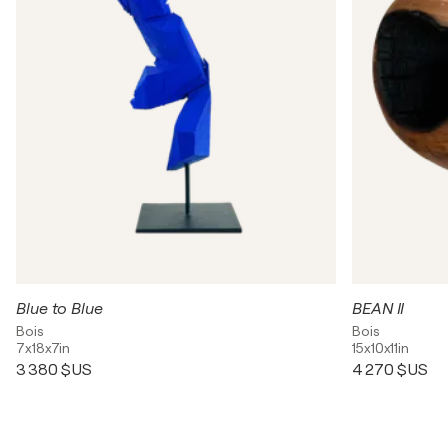
Blue to Blue
BEAN II
Bois
Bois
7x18x7in
15x10x11in
3 380 $US
4 270 $US