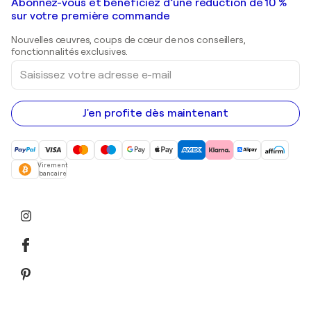
Galeries d'art en France
Abonnez-vous et bénéficiez d’une réduction de 10 %
Peintures de paysage
Shepard Fairey
Galeries d'art en Belgique
sur votre première commande
Estampes
Sculptures
Nouvelles œuvres, coups de cœur de nos conseillers,
Peintures acryliques
fonctionnalités exclusives.
Saisissez
votre
adresse
e-
mail
J'en profite dès maintenant
Virement
bancaire