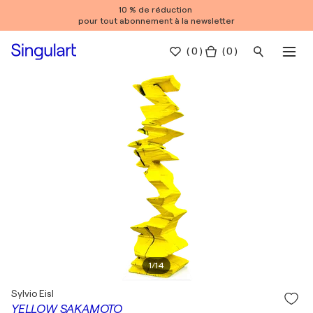
10 % de réduction
pour tout abonnement à la newsletter
(
0
)
( 0 )
1
/
14
Sylvio Eisl
YELLOW SAKAMOTO