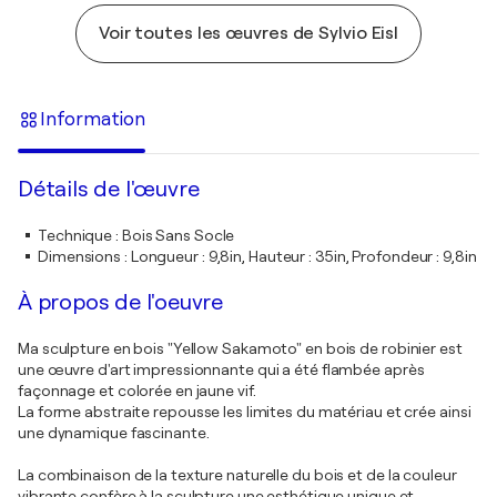
Voir toutes les œuvres de Sylvio Eisl
Information
Détails de l'œuvre
Technique
:
Bois Sans Socle
Dimensions
:
Longueur : 9,8in, Hauteur : 35in, Profondeur : 9,8in
À propos de l'oeuvre
Ma sculpture en bois "Yellow Sakamoto" en bois de robinier est
une œuvre d'art impressionnante qui a été flambée après
façonnage et colorée en jaune vif.
La forme abstraite repousse les limites du matériau et crée ainsi
une dynamique fascinante.
La combinaison de la texture naturelle du bois et de la couleur
vibrante confère à la sculpture une esthétique unique et