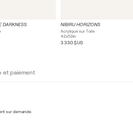
HE DARKNESS
NIBIRU HORIZONS
e
Acrylique sur Toile
42x59in
3 330 $US
e et paiement
ment sur demande.