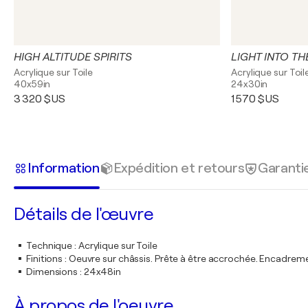
HIGH ALTITUDE SPIRITS
LIGHT INTO T
Acrylique sur Toile
Acrylique sur Toil
40x59in
24x30in
3 320 $US
1 570 $US
Information
Expédition et retours
Garanti
Détails de l'œuvre
Technique
:
Acrylique sur Toile
Finitions
:
Oeuvre sur châssis. Prête à être accrochée. Encadre
Dimensions
:
24x48in
À propos de l'oeuvre