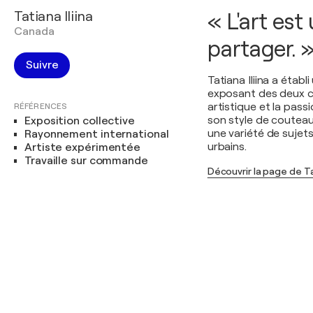
Tatiana Iliina
« L'art es
Canada
partager. 
Suivre
Tatiana Iliina a étab
exposant des deux côt
artistique et la pass
RÉFÉRENCES
son style de coutea
Exposition collective
une variété de sujets
Rayonnement international
urbains.
Artiste expérimentée
Travaille sur commande
Découvrir la page de Tat