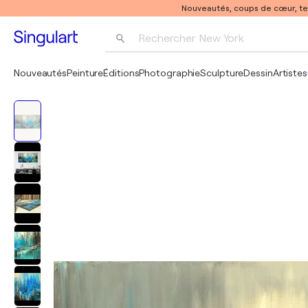
Nouveautés, coups de cœur, t
Rechercher 
New York
Photographie
Nouveautés
Peinture
Éditions
Photographie
Sculpture
Dessin
Artistes
Pop Art
Pablo Picasso