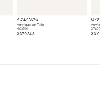
AVALANCHE
MYSTE
Acrylique sur Toile
Acrylique
49x59in
37x59in
3 370 $US
3 310 $