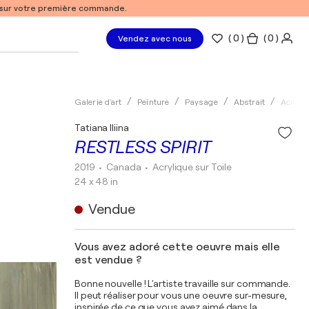
% sur votre première commande.
(
0
)
( 0 )
Vendez avec nous
Galerie d'art
Peinture
Paysage
Abstrait
Acryliq
Tatiana Iliina
RESTLESS SPIRIT
2019
• Canada
•
Acrylique sur Toile
24 x 48 in
Vendue
Vous avez adoré cette oeuvre mais elle
est vendue ?
Bonne nouvelle ! L'artiste travaille sur commande.
Il peut réaliser pour vous une oeuvre sur-mesure,
inspirée de ce que vous avez aimé dans la