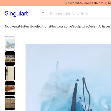
Nouveautés, coups de cœur, t
Rechercher 
New York
Photographie
Nouveautés
Peinture
Éditions
Photographie
Sculpture
Dessin
Artistes
Pop Art
Pablo Picasso