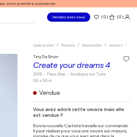
% sur votre première commande.
(
0
)
( 0 )
Vendez avec nous
Galerie d'art
Peinture
Abstraction
Abstrait
Acry
Tiny De Bruin
Create your dreams 4
2019
• Pays-Bas
•
Acrylique sur Toile
39 x 39 in
Vendue
Vous avez adoré cette oeuvre mais elle
est vendue ?
Bonne nouvelle ! L'artiste travaille sur commande.
Il peut réaliser pour vous une oeuvre sur-mesure,
inspirée de ce que vous avez aimé dans la