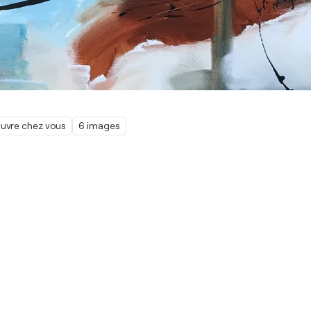
œuvre chez vous
6 images