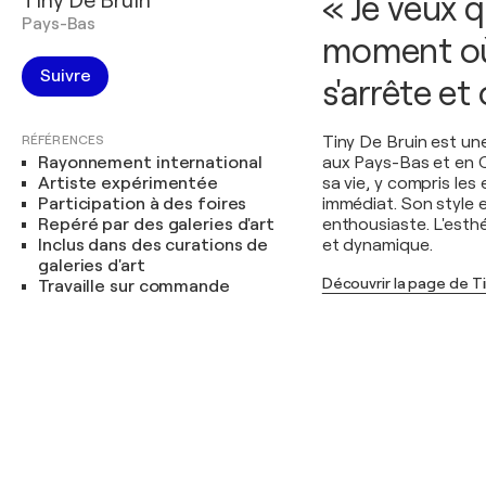
Tiny De Bruin
« Je veux 
Pays-Bas
moment où 
Suivre
s'arrête et
RÉFÉRENCES
Tiny De Bruin est un
Rayonnement international
aux Pays-Bas et en C
Artiste expérimentée
sa vie, y compris les
Participation à des foires
immédiat. Son style e
Repéré par des galeries d'art
enthousiaste. L'esth
Inclus dans des curations de
et dynamique.
galeries d'art
Découvrir la page de Ti
Travaille sur commande