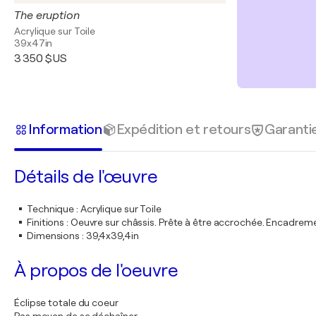
The eruption
Acrylique sur Toile
39x47in
3 350 $US
Information
Expédition et retours
Garanti
Détails de l'œuvre
Technique
:
Acrylique sur Toile
Finitions
:
Oeuvre sur châssis. Prête à être accrochée. Encadre
Dimensions
:
39,4x39,4in
À propos de l'oeuvre
Éclipse totale du coeur