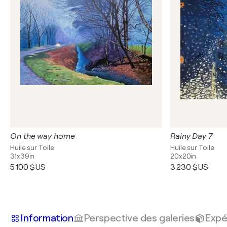
On the way home
Rainy Day 7
Huile sur Toile
Huile sur Toile
31x39in
20x20in
5 100 $US
3 230 $US
Information
Perspective des galeries
Expé