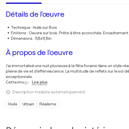
Détails de l'œuvre
Technique
:
Huile sur Bois
Finitions
:
Oeuvre sur bois. Prête à être accrochée. Encadremen
Dimensions
:
11,8x11,8in
À propos de l'oeuvre
J'ai immortalisé une nuit pluvieuse à la fête foraine dans un style ré
pleine de vie et d'effervescence. La multitude de reflets sur le sol d
exceptionnels.
Cette image
…
Lire plus
Description traduite automatiquement.
Huile
Urbain
Réalisme