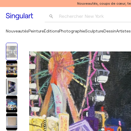
Nouveautés, coups de cœur, t
Rechercher 
New York
Photographie
Nouveautés
Peinture
Éditions
Photographie
Sculpture
Dessin
Artistes
Pop Art
Pablo Picasso