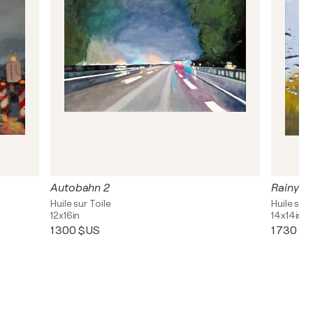
Autobahn 2
Rainy D
Huile sur Toile
Huile sur 
12x16in
14x14in
1 300 $US
1 730 $