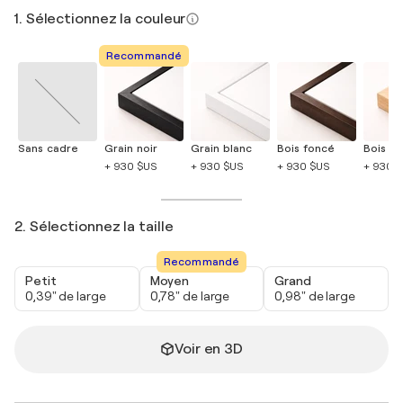
1. Sélectionnez la couleur
Recommandé
Sans cadre
Grain noir
Grain blanc
Bois foncé
Bois cla
+ 930 $US
+ 930 $US
+ 930 $US
+ 930 
2. Sélectionnez la taille
Recommandé
Petit
Moyen
Grand
0,39" de large
0,78" de large
0,98" de large
Voir en 3D