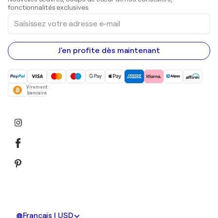
Peintures acryliques
fonctionnalités exclusives.
Saisissez
votre
adresse
e-
mail
J'en profite dès maintenant
Virement
bancaire
Français | USD