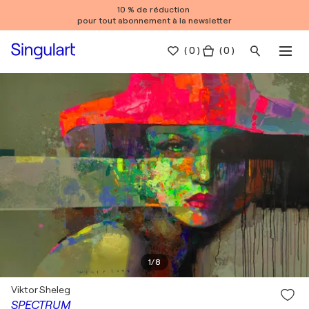
10 % de réduction
pour tout abonnement à la newsletter
(
0
)
( 0 )
1
/
8
Viktor Sheleg
SPECTRUM