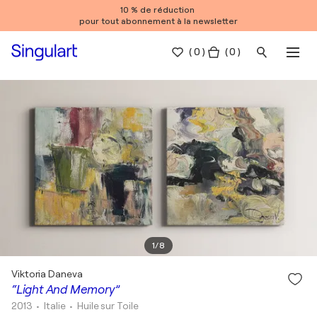
10 % de réduction
pour tout abonnement à la newsletter
(
0
)
( 0 )
1
/
8
Viktoria Daneva
“Light And Memory”
2013
• Italie
•
Huile sur Toile