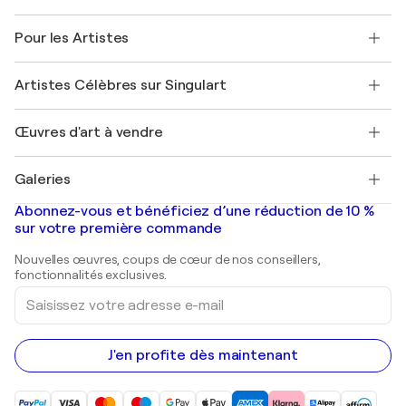
Politique de retour
A propos de nous
Témoignages de clients
Pour les Artistes
FAQ
Offrir une carte cadeau
Sociétés affiliées
Rejoignez notre programme commercial
Rejoindre Singulart en tant qu'artiste
Nos artistes
Mon compte
Artistes Célèbres sur Singulart
Se connecter en tant qu'Artiste
Magazine Singulart
Protection acheteur
Emplois
+33 1 76 44 06 42
Henri Matisse
Découvrez une sélection d'art original
Œuvres d'art à vendre
Marc Chagall
Pablo Picasso
Tableaux à vendre
Salvador Dalí
Galeries
Tableaux abstraits à vendre
Banksy
Peintures à l'huile
Mr. Brainwash
Galeries d'art en France
Abonnez-vous et bénéficiez d’une réduction de 10 %
Peintures de paysage
Shepard Fairey
Galeries d'art en Belgique
sur votre première commande
Estampes
Sculptures
Nouvelles œuvres, coups de cœur de nos conseillers,
Peintures acryliques
fonctionnalités exclusives.
Saisissez
votre
adresse
e-
mail
J'en profite dès maintenant