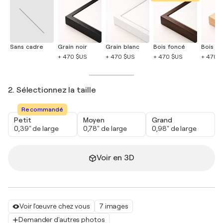
Sans cadre
Grain noir
Grain blanc
Bois foncé
Bois cla
+ 470 $US
+ 470 $US
+ 470 $US
+ 470 
2. Sélectionnez la taille
Recommandé
Petit
Moyen
Grand
0,39" de large
0,78" de large
0,98" de large
Voir en 3D
Voir l'œuvre chez vous
7 images
Demander d'autres photos