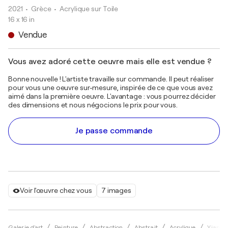
2021
• Grèce
•
Acrylique sur Toile
16 x 16 in
Vendue
Vous avez adoré cette oeuvre mais elle est vendue ?
Bonne nouvelle ! L'artiste travaille sur commande. Il peut réaliser
pour vous une oeuvre sur-mesure, inspirée de ce que vous avez
aimé dans la première oeuvre. L'avantage : vous pourrez décider
des dimensions et nous négocions le prix pour vous.
Je passe commande
Voir l'œuvre chez vous
7 images
Galerie d'art
Peinture
Abstraction
Abstrait
Acrylique
Yianni