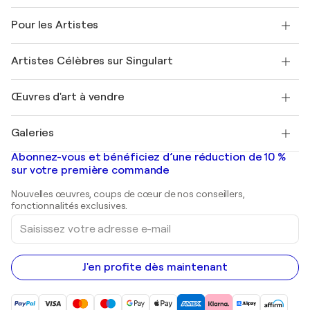
Politique de retour
A propos de nous
Témoignages de clients
Pour les Artistes
FAQ
Offrir une carte cadeau
Sociétés affiliées
Rejoignez notre programme commercial
Rejoindre Singulart en tant qu'artiste
Nos artistes
Mon compte
Artistes Célèbres sur Singulart
Se connecter en tant qu'Artiste
Magazine Singulart
Protection acheteur
Emplois
+33 1 76 44 06 42
Henri Matisse
Découvrez une sélection d'art original
Œuvres d'art à vendre
Marc Chagall
Pablo Picasso
Tableaux à vendre
Salvador Dalí
Galeries
Tableaux abstraits à vendre
Banksy
Peintures à l'huile
Mr. Brainwash
Galeries d'art en France
Abonnez-vous et bénéficiez d’une réduction de 10 %
Peintures de paysage
Shepard Fairey
Galeries d'art en Belgique
sur votre première commande
Estampes
Sculptures
Nouvelles œuvres, coups de cœur de nos conseillers,
Peintures acryliques
fonctionnalités exclusives.
Saisissez
votre
adresse
e-
mail
J'en profite dès maintenant