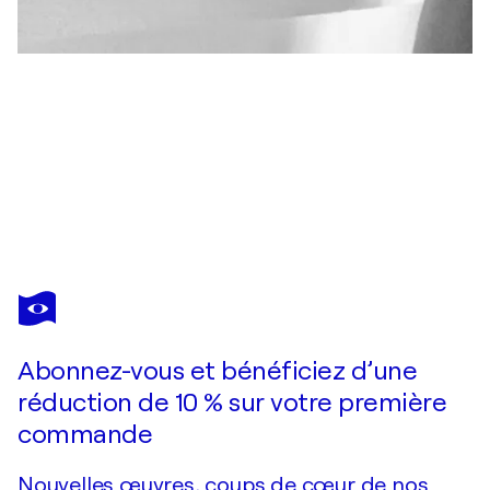
YIANNIS
KAMINIS
Vous avez adoré cette oeuvre mais elle est vendue ?
Creator
Abonnez-vous et bénéficiez d’une
Je passe commande
réduction de 10 % sur votre première
commande
Nouvelles œuvres, coups de cœur de nos